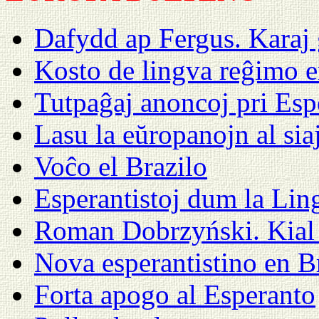
Dafydd ap Fergus. Karaj 
Kosto de lingva reĝimo 
Tutpaĝaj anoncoj pri Esp
Lasu la eŭropanojn al sia
Voĉo el Brazilo
Esperantistoj dum la Lin
Roman Dobrzyński. Kial 
Nova esperantistino en B
Forta apogo al Esperanto