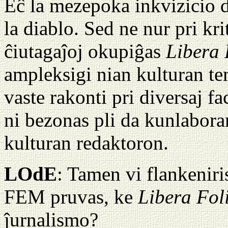
Eĉ la mezepoka inkvizicio d
la diablo. Sed ne nur pri kr
ĉiutagaĵoj okupiĝas
Libera 
ampleksigi nian kulturan tem
vaste rakonti pri diversaj f
ni bezonas pli da kunlaboran
kulturan redaktoron.
LOdE
: Tamen vi flankeniri
FEM pruvas, ke
Libera Fol
ĵurnalismo?