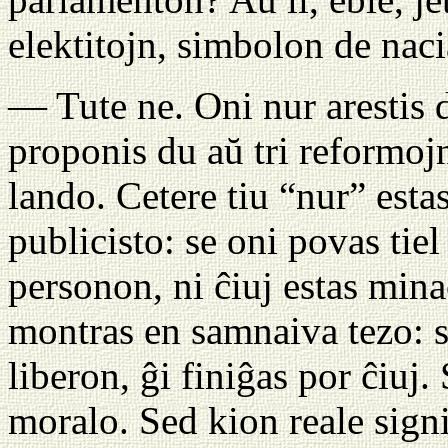
elektitojn, simbolon de nac
— Tute ne. Oni nur arestis d
proponis du aŭ tri reformoj
lando. Cetere tiu “nur” estas
publicisto: se oni povas tiel
personon, ni ĉiuj estas mina
montras en samnaiva tezo: se
liberon, ĝi finiĝas por ĉiuj
moralo. Sed kion reale signi