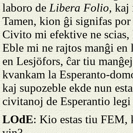
laboro de
Libera Folio,
kaj 
Tamen, kion ĝi signifas por 
Civito mi efektive ne scias,
Eble mi ne rajtos manĝi en
en Lesjöfors, ĉar tiu manĝejo
kvankam la Esperanto-domo
kaj supozeble ekde nun estas
civitanoj de Esperantio leg
LOdE
: Kio estas tiu FEM, 
vin?