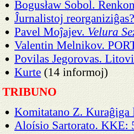
Bogusław Sobol. Renkon
Ĵurnalistoj reorganiziĝas
Pavel Moĵajev.
Velura S
Valentin Melnikov. PORT
Povilas Jegorovas. Litov
Kurte
(14 informoj)
TRIBUNO
Komitatano Z. Kuraĝiga 
Aloísio Sartorato. KKE: 