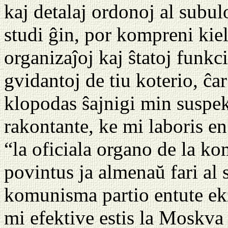
kaj detalaj ordonoj al subulo
studi ĝin, por kompreni kiel 
organizaĵoj kaj ŝtatoj funkci
gvidantoj de tiu koterio, ĉar 
klopodas ŝajnigi min suspe
rakontante, ke mi laboris 
“la oficiala organo de la ko
povintus ja almenaŭ fari al s
komunisma partio entute ekz
mi efektive estis la Moskva