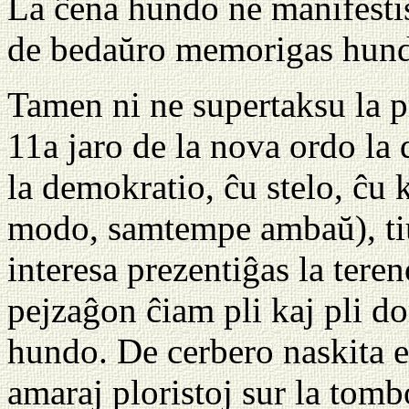
La ĉena hundo ne manifestis
de bedaŭro memorigas hunda
Tamen ni ne supertaksu la p
11a jaro de la nova ordo la
la demokratio, ĉu stelo, ĉu 
modo, samtempe ambaŭ), tiu 
interesa prezentiĝas la teren
pejzaĝon ĉiam pli kaj pli d
hundo. De cerbero naskita e
amaraj ploristoj sur la tomb