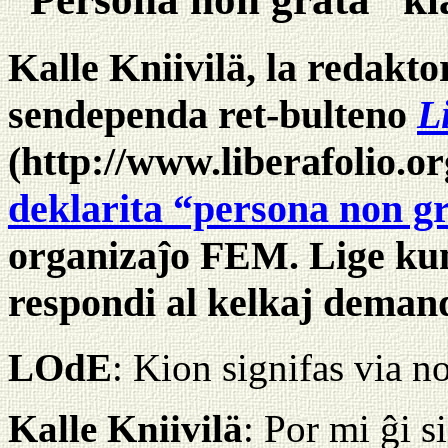
Kalle Kniivilä, la redakto
sendependa ret-bulteno
L
(http://www.liberafolio.or
deklarita “persona non g
organizaĵo FEM. Lige kun 
respondi al kelkaj deman
LOdE
: Kion signifas via no
Kalle Kniivilä
: Por mi ĝi s