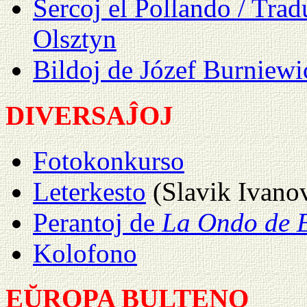
Ŝercoj el Pollando / Tradu
Olsztyn
Bildoj de Józef Burniewi
DIVERSAĴOJ
Fotokonkurso
Leterkesto
(Slavik Ivanov
Perantoj de
La Ondo de 
Kolofono
EŬROPA BULTENO