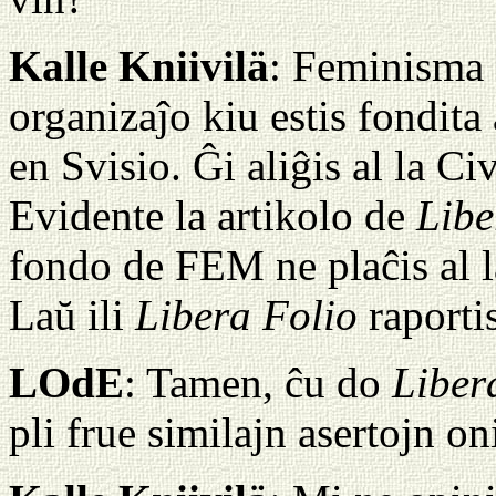
Kalle Kniivilä
: Feminisma
organizaĵo kiu estis fondit
en Svisio. Ĝi aliĝis al la Ci
Evidente la artikolo de
Libe
fondo de FEM ne plaĉis al l
Laŭ ili
Libera Folio
raporti
LOdE
: Tamen, ĉu do
Liber
pli frue similajn asertojn o