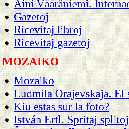
Aini Vääräniemi. Intern
Gazetoj
Ricevitaj libroj
Ricevitaj gazetoj
MOZAIKO
Mozaiko
Ludmila Orajevskaja. El 
Kiu estas sur la foto?
István Ertl. Spritaj splito