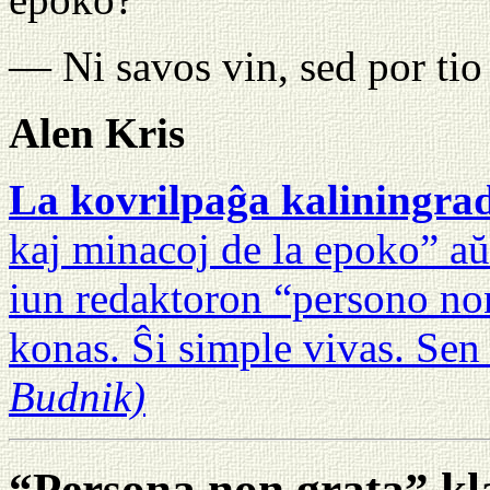
— Ni savos vin, sed por tio
Alen Kris
La kovrilpaĝa kaliningra
kaj minacoj de la epoko” aŭ 
iun redaktoron “persono non
konas. Ŝi simple vivas. Se
Budnik)
“Persona non grata” kl