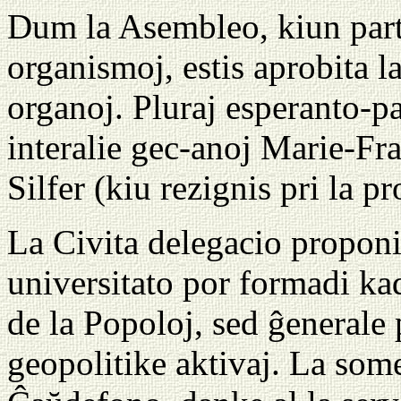
Dum la Asembleo, kiun parto
organismoj, estis aprobita la
organoj. Pluraj esperanto-pa
interalie gec-anoj Marie-F
Silfer (kiu rezignis pri la p
La Civita delegacio propon
universitato por formadi ka
de la Popoloj, sed ĝenerale 
geopolitike aktivaj. La som