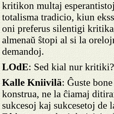
kritikon multaj esperantisto
totalisma tradicio, kiun eks
oni preferus silentigi kritika
almenaŭ ŝtopi al si la orelo
demandoj.
LOdE
: Sed kial nur kritiki
Kalle Kniivilä
: Ĝuste bone 
konstrua, ne la ĉiamaj ditira
sukcesoj kaj sukcesetoj de 