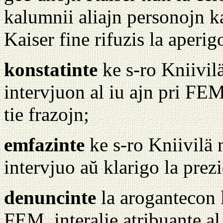
kalumnii aliajn personojn ka
Kaiser fine rifuzis la aperig
konstatinte
ke s-ro Kniivil
intervjuon al iu ajn pri FEM
tie frazojn;
emfazinte
ke s-ro Kniivilä 
intervjuo aŭ klarigo la pre
denuncinte
la arogantecon l
FEM, interalie atribuante al