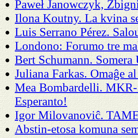
Paweł Janowczyk, Zbigni
Ilona Koutny. La kvina
Luis Serrano Pérez. Salo
Londono: Forumo tre ma
Bert Schumann. Somera 
Juliana Farkas. Omaĝe al
Mea Bombardelli. MKR-1
Esperanto!
Igor Milovanoviĉ. TAM
Abstin-etosa komuna sem