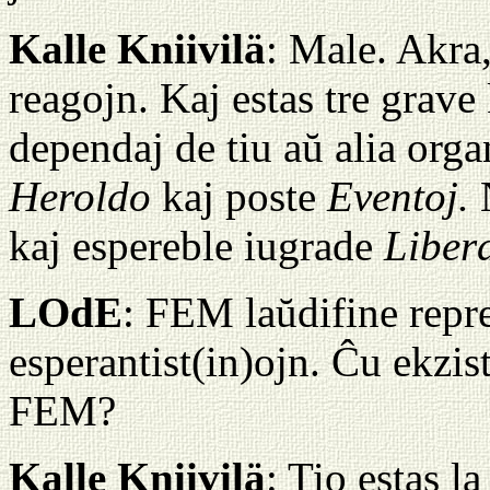
Kalle Kniivilä
: Male. Akra
reagojn. Kaj estas tre grave 
dependaj de tiu aŭ alia orga
Heroldo
kaj poste
Eventoj.
N
kaj espereble iugrade
Liber
LOdE
: FEM laŭdifine repr
esperantist(in)ojn. Ĉu ekzi
FEM?
Kalle Kniivilä
: Tio estas 