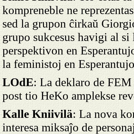
kompreneble ne reprezentas 
sed la grupon ĉirkaŭ Giorgio
grupo sukcesus havigi al si l
perspektivon en Esperantujo
la feministoj en Esperantujo
LOdE
: La deklaro de FEM 
post tio HeKo amplekse reve
Kalle Kniivilä
: La nova ko
interesa miksaĵo de persona