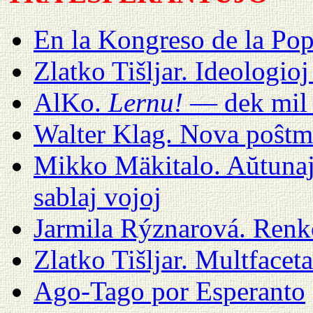
En la Kongreso de la Pop
Zlatko Tišljar. Ideologio
AlKo.
Lernu!
— dek mil 
Walter Klag. Nova poŝtm
Mikko Mäkitalo. Aŭtunaj 
sablaj vojoj
Jarmila Rýznarová. Renk
Zlatko Tišljar. Multfacet
Ago-Tago por Esperanto