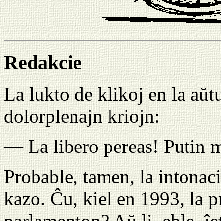
Redakcie
La lukto de klikoj en la aŭ
dolorplenajn kriojn:
— La libero pereas! Putin 
Probable, tamen, la intonaci
kazo. Ĉu, kiel en 1993, la 
parlamenton? Aŭ li, eble, ĵe