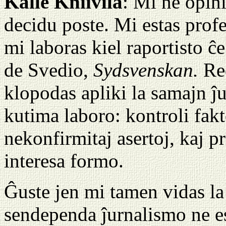
Kalle Kniivilä
: Mi ne opin
decidu poste. Mi estas profe
mi laboras kiel raportisto ĉe
de Svedio,
Sydsvenskan.
Re
klopodas apliki la samajn ĵ
kutima laboro: kontroli fakto
nekonfirmitaj asertoj, kaj p
interesa formo.
Ĝuste jen mi tamen vidas la
sendependa ĵurnalismo ne es