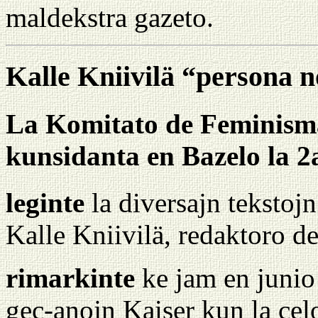
maldekstra gazeto.
Kalle Kniivilä “persona n
La Komitato de Feminism
kunsidanta en Bazelo la 2
leginte
la diversajn tekstoj
Kalle Kniivilä, redaktoro d
rimarkinte
ke jam en junio 
gec-anojn Kaiser kun la cel