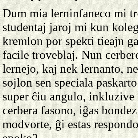
Dum mia lerninfaneco mi tre
studentaj jaroj mi kun koleg
kremlon por spekti tieajn gar
facile troveblaj. Nun cerber
lernejo, kaj nek lernanto, n
sojlon sen speciala paskar
super ĉiu angulo, inkluzive
cerbera fasono, iĝas bondezi
modvorte, ĝi estas respondo 
epoko?