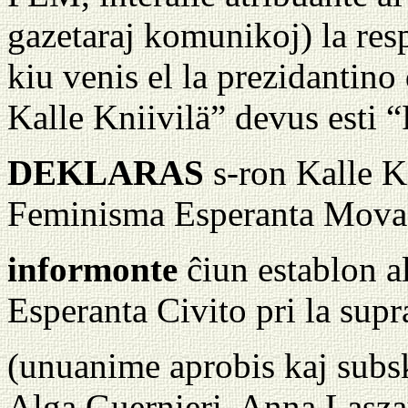
gazetaraj komunikoj) la re
kiu venis el la prezidantin
Kalle Kniivilä” devus esti 
DEKLARAS
s-ron Kalle Kn
Feminisma Esperanta Mova
informonte
ĉiun establon al
Esperanta Civito pri la supr
(unuanime aprobis kaj subs
Alga Guernieri, Anna Lasz