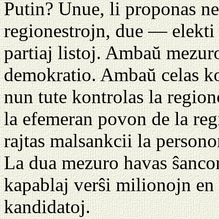
Putin? Unue, li proponas ne 
regionestrojn, due — elekti
partiaj listoj. Ambaŭ mezuro
demokratio. Ambaŭ celas ko
nun tute kontrolas la regio
la efemeran povon de la regi
rajtas malsankcii la persono
La dua mezuro havas ŝancon 
kapablaj verŝi milionojn en
kandidatoj.