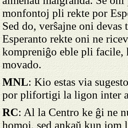
almenaŭ malgranda. Se oni 
monfontoj pli rekte por Espe
Sed do, verŝajne oni devas 
Esperanto rekte oni ne rice
kompreniĝo eble pli facile, 
movado.
MNL
: Kio estas via sugesto
por plifortigi la ligon inte
RC
: Al la Centro ke ĝi ne n
homoj, sed ankaŭ kun iom la