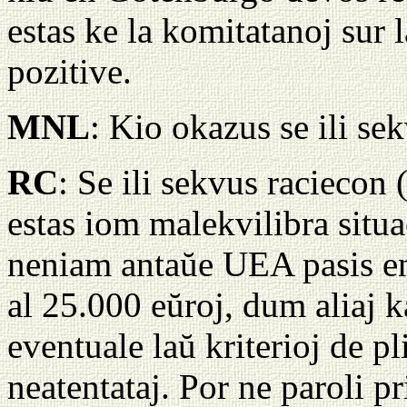
estas ke la komitatanoj sur 
pozitive.
MNL
: Kio okazus se ili se
RC
: Se ili sekvus raciecon
estas iom malekvilibra situa
neniam antaŭe UEA pasis e
al 25.000 eŭroj, dum aliaj 
eventuale laŭ kriterioj de p
neatentataj. Por ne paroli p