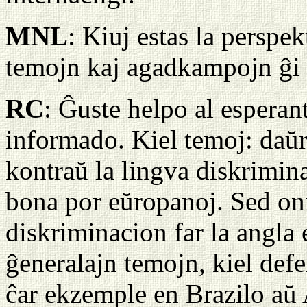
MNL
: Kiuj estas la perspe
temojn kaj agadkampojn ĝi d
RC
: Ĝuste helpo al esperant
informado. Kiel temoj: daŭr
kontraŭ la lingva diskrimin
bona por eŭropanoj. Sed oni
diskriminacion far la angla 
ĝeneralajn temojn, kiel def
ĉar ekzemple en Brazilo aŭ