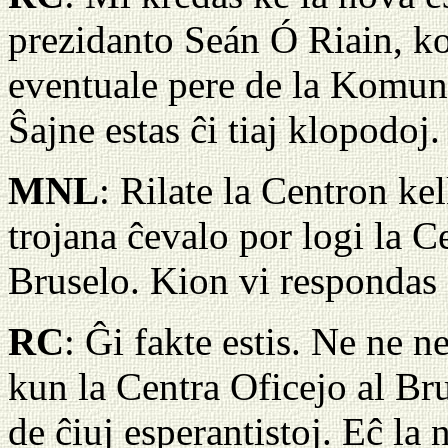
prezidanto Seán Ó Riain, ko
eventuale pere de la Komuni
Ŝajne estas ĉi tiaj klopodoj.
MNL
: Rilate la Centron ke
trojana ĉevalo por logi la 
Bruselo. Kion vi respondas a
RC
: Ĝi fakte estis. Ne ne n
kun la Centra Oficejo al Bru
de ĉiuj esperantistoj. Eĉ la 