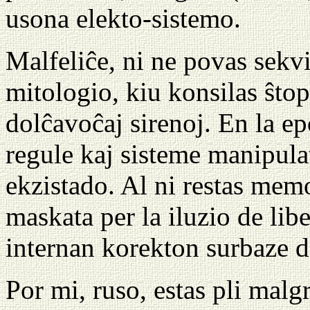
usona elekto-sistemo.
Malfeliĉe, ni ne povas sekv
mitologio, kiu konsilas ŝtop
dolĉavoĉaj sirenoj. En la e
regule kaj sisteme manipulat
ekzistado. Al ni restas memo
maskata per la iluzio de libe
internan korekton surbaze d
Por mi, ruso, estas pli mal