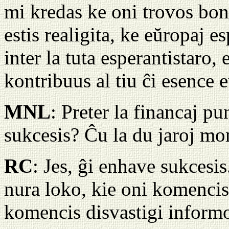
mi kredas ke oni trovos bo
estis realigita, ke eŭropaj es
inter la tuta esperantistaro
kontribuus al tiu ĉi esence 
MNL
: Preter la financaj p
sukcesis? Ĉu la du jaroj mon
RC
: Jes, ĝi enhave sukcesis.
nura loko, kie oni komencis 
komencis disvastigi inform