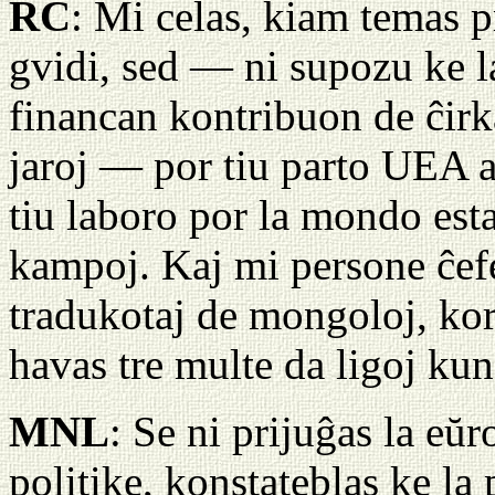
RC
: Mi celas, kiam temas 
gvidi, sed — ni supozu ke l
financan kontribuon de ĉirk
jaroj — por tiu parto UEA 
tiu laboro por la mondo esta
kampoj. Kaj mi persone ĉefe 
tradukotaj de mongoloj, kore
havas tre multe da ligoj kun 
MNL
: Se ni prijuĝas la e
politike, konstateblas ke la