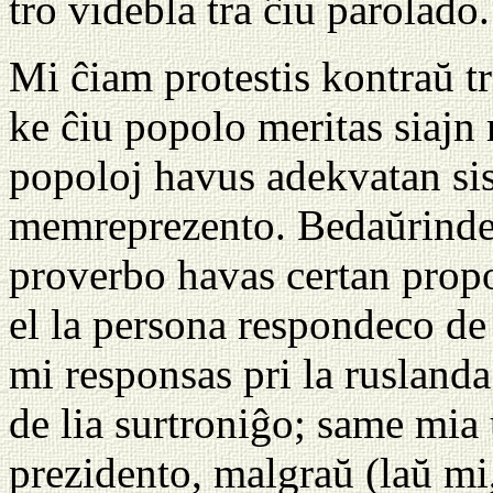
tro videbla tra ĉiu parolado.
Mi ĉiam protestis kontraŭ tr
ke ĉiu popolo meritas siajn r
popoloj havus adekvatan si
memreprezento. Bedaŭrinde, 
proverbo havas certan propo
el la persona respondeco de
mi responsas pri la ruslanda
de lia surtroniĝo; same mia 
prezidento, malgraŭ (laŭ mi