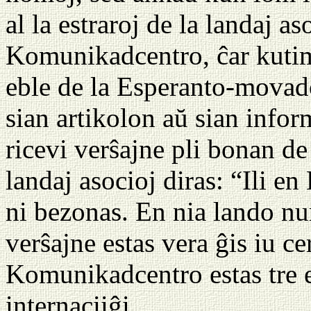
al la estraroj de la landaj as
Komunikadcentro, ĉar kutim
eble de la Esperanto-mova
sian artikolon aŭ sian infor
ricevi verŝajne pli bonan d
landaj asocioj diras: “Ili e
ni bezonas. En nia lando nu
verŝajne estas vera ĝis iu ce
Komunikadcentro estas tre e
internaciiĝi.