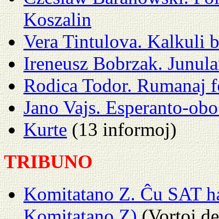
Koszalin
Vera Tintulova. Kalkuli 
Ireneusz Bobrzak. Junul
Rodica Todor. Rumanaj fe
Jano Vajs. Esperanto-obo:
Kurte
(13 informoj)
TRIBUNO
Komitatano Z. Ĉu SAT ha
Komitatano Z)
(Vortoj d