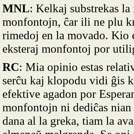
MNL
: Kelkaj substrekas la
monfontojn, ĉar ili ne plu k
rimedoj en la movado. Kio e
eksteraj monfontoj por util
RC
: Mia opinio estas relat
serĉu kaj klopodu vidi ĝis 
efektive agadon por Esperan
monfontojn ni dediĉas nian 
dana al la greka, tiam la av