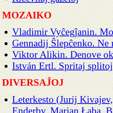
MOZAIKO
Vladimir Vyĉegĵanin. M
Gennadij Ŝlepĉenko. Ne m
Viktor Alikin. Denove ok
István Ertl. Spritaj splito
DIVERSAĴOJ
Leterkesto (Jurij Kivajev
Enderby, Marian Łaba, B