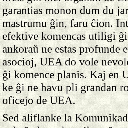
garantias monon dum du jar
mastrumu ĝin, faru ĉion. I
efektive komencas utiligi ĝi
ankoraŭ ne estas profunde e
asocioj, UEA do vole nevole
ĝi komence planis. Kaj en UE
ke ĝi ne havu pli grandan rol
oficejo de UEA.
Sed aliflanke la Komunikad