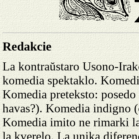
Redakcie
La kontraŭstaro Usono-Irako
komedia spektaklo. Komedia
Komedia preteksto: posedo d
havas?). Komedia indigno (ĉ
Komedia imito ne rimarki la
la kverelo. La unika diferen