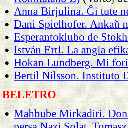
Anna Birjulina. Ĝi tute ne
Dani Spielhofer. Ankaŭ ni
Esperantoklubo de Stokh
István Ertl. La angla efik
Hokan Lundberg. Mi forir
Bertil Nilsson. Instituto D
BELETRO
Mahbube Mirkadiri. Donac
persa Nazi Solat, Tomasz