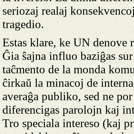
seriozaj realaj konsekvenco
tragedio.
Estas klare, ke UN denove r
Ĝia ŝajna influo baziĝas sur 
taĉmento de la monda kom
ĉirkaŭ la minacoj de interna
averaĝa publiko, sed ne por 
diferencigas parolojn kaj in
Tro speciala intereso (kaj p