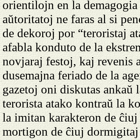
orientilojn en la demagogia
aŭtoritatoj ne faras al si p
de dekoroj por “teroristaj at
afabla konduto de la ekstrem
novjaraj festoj, kaj revenis a
dusemajna feriado de la age
gazetoj oni diskutas ankaŭ l
terorista atako kontraŭ la k
la imitan karakteron de ĉiuj
mortigon de ĉiuj dormigitaj