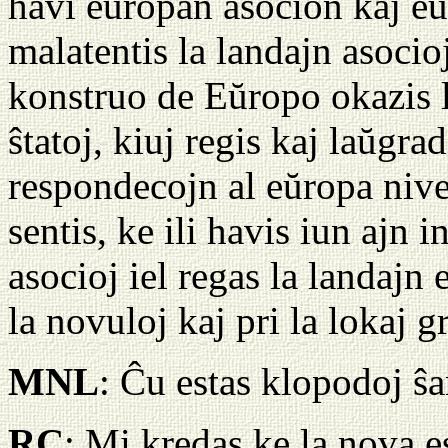
havi eŭropan asocion kaj e
malatentis la landajn asoci
konstruo de Eŭropo okazis l
ŝtatoj, kiuj regis kaj laŭgra
respondecojn al eŭropa nivel
sentis, ke ili havis iun ajn 
asocioj iel regas la landajn 
la novuloj kaj pri la lokaj g
MNL
: Ĉu estas klopodoj ŝa
RC
: Mi kredas ke la nova e