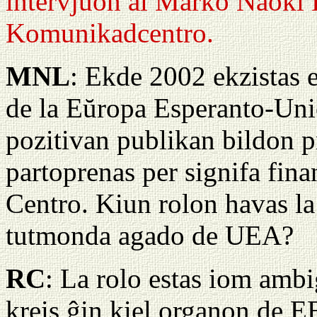
intervjuon al Marko Naoki L
Komunikadcentro.
MNL
: Ekde 2002 ekzistas
de la Eŭropa Esperanto-Uni
pozitivan publikan bildon p
partoprenas per signifa fina
Centro. Kiun rolon havas l
tutmonda agado de UEA?
RC
: La rolo estas iom ambi
kreis ĝin kiel organon de E