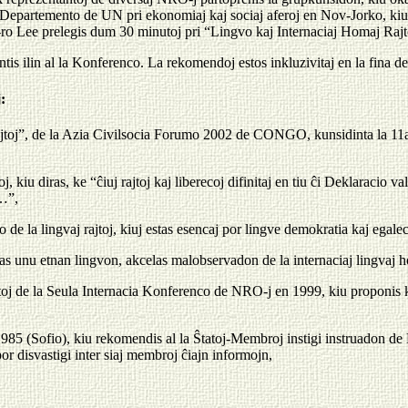
(Departemento de UN pri ekonomiaj kaj sociaj aferoj en Nov-Jorko, kiu 
 Lee prelegis dum 30 minutoj pri “Lingvo kaj Internaciaj Homaj Rajt
tis ilin al la Konferenco. La rekomendoj estos inkluzivitaj en la fina 
:
jtoj”, de la Azia Civilsocia Forumo 2002 de CONGO, kunsidinta la 1
 kiu diras, ke “ĉiuj rajtoj kaj liberecoj difinitaj en tiu ĉi Deklaracio v
o…”,
o de la lingvaj rajtoj, kiuj estas esencaj por lingve demokratia kaj ega
s unu etnan lingvon, akcelas malobservadon de la internaciaj lingvaj ho
oj de la Seula Internacia Konferenco de NRO-j en 1999, kiu proponis k
5 (Sofio), kiu rekomendis al la Ŝtatoj-Membroj instigi instruadon de 
or disvastigi inter siaj membroj ĉiajn informojn,