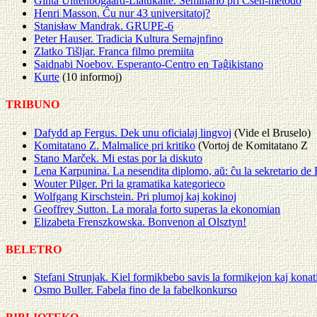
Ginta Uittenbogaard-Liatukaitė. Seminario pri Cseh-metodo
Henri Masson. Ĉu nur 43 universitatoj?
Stanisław Mandrak. GRUPE-6
Peter Hauser. Tradicia Kultura Semajnfino
Zlatko Tišljar. Franca filmo premiita
Saidnabi Noebov. Esperanto-Centro en Taĝikistano
Kurte
(10 informoj)
TRIBUNO
Dafydd ap Fergus. Dek unu oficialaj lingvoj
(Vide el Bruselo)
Komitatano Z. Malmalice pri kritiko
(Vortoj de Komitatano Z
Stano Marček. Mi estas por la diskuto
Lena Karpunina. La nesendita diplomo, aŭ: ĉu la sekretario de B
Wouter Pilger. Pri la gramatika kategorieco
Wolfgang Kirschstein. Pri plumoj kaj kokinoj
Geoffrey Sutton. La morala forto superas la ekonomian
Elizabeta Frenszkowska. Bonvenon al Olsztyn!
BELETRO
Stefani Strunjak. Kiel formikbebo savis la formikejon kaj kona
Osmo Buller. Fabela fino de la fabelkonkurso