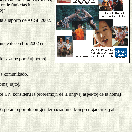
reale funkcias kiel
oj”.
detala raporto de ACSF 2002.
1an de decembro 2002 en
alidas same por ĉiuj homoj,
leca komunikado,
maj rajtoj,
e UN konsideru la problemojn de la lingvaj aspektoj de la homaj
Esperanto por plibonigi internacian interkompreniĝadon kaj al