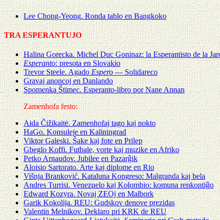
Lee Chong-Yeong. Ronda tablo en Bangkoko
TRA ESPERANTUJO
Halina Gorecka. Michel Duc Goninaz: la Esperantisto de la Jar
Esperanto
: presota en Slovakio
Trevor Steele. Agado
Espero
— Solidareco
Gravaj anoncoj en Danlando
Spomenka Štimec. Esperanto-libro por Nane Annan
Zamenhofa festo:
Aida Čižikaitė. Zamenhofaj tago kaj nokto
HaGo. Konsuleje en Kaliningrad
Viktor Galeski. Ŝake kaj fote en Prilep
Gbeglo Koffi. Futbale, vorte kaj muzike en Afriko
Petko Arnaudov. Jubilee en Pazarĝik
Aloisio Sartorato. Arte kaj diplome en Rio
Višnja Branković. Kataluna Kongreso: Malgranda kaj bela
Andres Turrisi. Venezuelo kaj Kolombio: komuna renkontiĝo
Edward Kozyra. Novaj ZEOj en Malbork
Garik Kokolija. REU: Gudskov denove prezidas
Valentin Melnikov. Deklaro pri KRK de REU