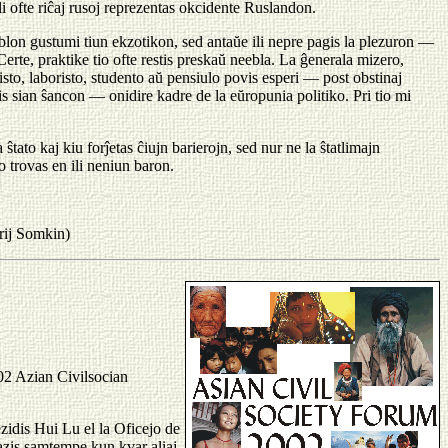
i ofte riĉaj rusoj reprezentas okcidente Ruslandon.
blon gustumi tiun ekzotikon, sed antaŭe ili nepre pagis la plezuron —
erte, praktike tio ofte restis preskaŭ neebla. La ĝenerala mizero,
isto, laboristo, studento aŭ pensiulo povis esperi — post obstinaj
s sian ŝancon — onidire kadre de la eŭropunia politiko. Pri tio mi
ato kaj kiu forĵetas ĉiujn barierojn, sed nur ne la ŝtatlimajn
o trovas en ili neniun baron.
rij Somkin)
02 Azian Civilsocian
idis Hui Lu el la Oficejo de
azis samtempe kun kvar aliaj