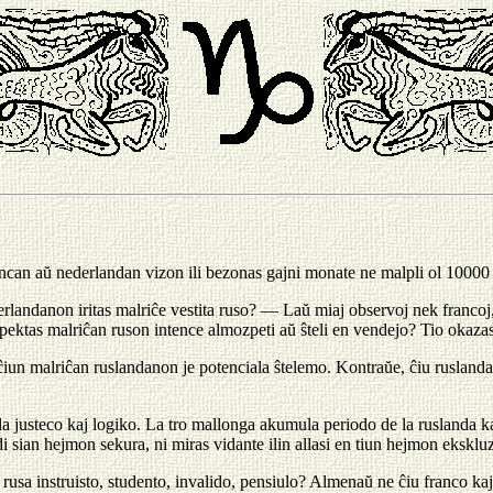
ncan aŭ nederlandan vizon ili bezonas gajni monate ne malpli ol 10000 
erlandanon iritas malriĉe vestita ruso? — Laŭ miaj observoj nek franco
pektas malriĉan ruson intence almozpeti aŭ ŝteli en vendejo? Tio okazas, 
s ĉiun malriĉan ruslandanon je potenciala ŝtelemo. Kontraŭe, ĉiu ruslanda
justeco kaj logiko. La tro mallonga akumula periodo de la ruslanda kapit
i sian hejmon sekura, ni miras vidante ilin allasi en tiun hejmon ekskluz
rusa instruisto, studento, invalido, pensiulo? Almenaŭ ne ĉiu franco kaj