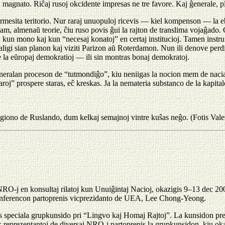
 magnato. Riĉaj rusoj okcidente impresas ne tre favore. Kaj ĝenerale, pl
permesita teritorio. Nur raraj unuopuloj ricevis — kiel kompenson — la e
am, almenaŭ teorie, ĉiu ruso povis ĝui la rajton de translima vojaĝado. C
oj kun mono kaj kun “necesaj konatoj” en certaj institucioj. Tamen instru
ligi sian planon kaj viziti Parizon aŭ Roterdamon. Nun ili denove perdi
de la eŭropaj demokratioj — ili sin montras bonaj demokratoj.
neralan proceson de “tutmondiĝo”, kiu neniigas la nocion mem de nacia ŝt
roj” prospere staras, eĉ kreskas. Ja la nemateria substanco de la kapital
egiono de Ruslando, dum kelkaj semajnoj vintre kuŝas neĝo. (Fotis Vale
-j en konsultaj rilatoj kun Unuiĝintaj Nacioj, okazigis 9–13 dec 20
erencon partoprenis vicprezidanto de UEA, Lee Chong-Yeong.
speciala grupkunsido pri “Lingvo kaj Homaj Rajtoj”. La kunsidon prez
reprezentantoj de diversaj NRO-j partoprenis la grupkunsidon, kiu ok