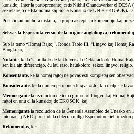
kunsidoj. Inter la partoprenantoj estis Nikhil Chandavarkar el DESA 
sekretariejo de Ekonomia kaj Socia Konsilio de UN = EKOSOK). D-ro
Post ĉirkaŭ unuhora diskuto, la grupo akceptis rekomendojn kaj prezen
Sekvas la Esperanta versio de la origine anglalingvaj rekomendoj
Sub la temo “Homaj Rajtoj”, Ronda Tablo III, “Lingvo kaj Homaj Ra
Bangkoko;
Notante
, ke la 2a artikolo de la Universala Deklaracio de Homaj Rajtoj,
sen kia ajn diferencigo, ĉu laŭ raso, haŭtkoloro, sekso, lingvo, religi
Konsentante
, ke la homaj rajtoj ne povas esti kompletaj sen observad
Konsiderante
, ke la nuntempa monda lingva ordo, kiu maljuste favora
Memorigante
la rezolucion de tema grupo pri Lingvo kaj Homaj Rajt
rajtoj en unu el la kunsidoj de EKOSOK, kaj
Memorigante
la rezolucion de la Ĝenerala Asembleo de Unesko en 198
internaciaj NRO-j pristudi la eblecon utiligi Esperanton kiel rimedon p
Rekomendas
, ke: