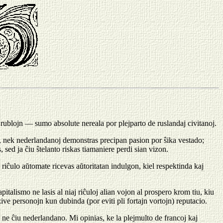
rublojn — sumo absolute nereala por plejparto de ruslandaj civitanoj.
j, nek nederlandanoj demonstras precipan pasion por ŝika vestado;
sed ja ĉiu ŝtelanto riskas tiamaniere perdi sian vizon.
 riĉulo aŭtomate ricevas aŭtoritatan indulgon, kiel respektinda kaj
alismo ne lasis al niaj riĉuloj alian vojon al prospero krom tiu, kiu
ive personojn kun dubinda (por eviti pli fortajn vortojn) reputacio.
 ne ĉiu nederlandano. Mi opinias, ke la plejmulto de francoj kaj