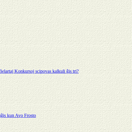
elartaj Konkursoj scipovas kalkuli ĝis tri?
tiĝis kun Avo Frosto