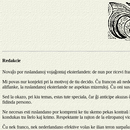
Redakcie
Novaĵo por ruslandanoj vojaĝontaj eksterlanden: de nun por ricevi fra
Mi povas nur konjekti pri la motivoj de tiu decido. Ĉu francon aŭ ned
aliflanke, la ruslandanoj eksterlande ne aspektas mizeruloj. Ĉu oni sus
Sed la okazo, pri kiu temas, estas tute speciala, ĉar ĝi anticipe akuza
fidinda persono.
Ne necesas esti ruslandano por kompreni ke tiu skemo pekas kontraŭ la 
kondukas tra ŝtelo kaj krimo. Respektante la rajton de la eŭropanoj vid
Ĉu nek franco, nek nederlandano efektive volas ke ilian teron surpaŝu 