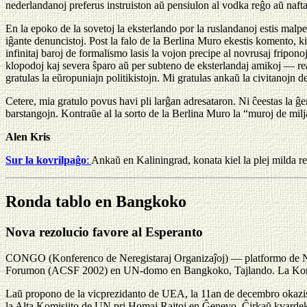
nederlandanoj preferus instruiston aŭ pensiulon al vodka reĝo aŭ nafta
En la epoko de la sovetoj la eksterlando por la ruslandanoj estis mal
iĝante denuncistoj. Post la falo de la Berlina Muro ekestis komento, ki
infinitaj baroj de formalismo lasis la vojon precipe al novrusaj fripon
klopodoj kaj severa ŝparo aŭ per subteno de eksterlandaj amikoj — rea
gratulas la eŭropuniajn politikistojn. Mi gratulas ankaŭ la civitanojn 
Cetere, mia gratulo povus havi pli larĝan adresataron. Ni ĉeestas la ĝe
barstangojn. Kontraŭe al la sorto de la Berlina Muro la “muroj de milja
Alen Kris
Sur la kovrilpaĝo
:
Ankaŭ en Kaliningrad, konata kiel la plej milda r
Ronda tablo en Bangkoko
Nova rezolucio favore al Esperanto
CONGO (Konferenco de Neregistaraj Organizaĵoj) — platformo de NRO
Forumon (ACSF 2002) en UN-domo en Bangkoko, Tajlando. La Konf
Laŭ propono de la vicprezidanto de UEA, la 11an de decembro okazis 
la Alta Komisiito de UN pri Homaj Rajtoj en Ĝenevo. Ĉirkaŭ kvardek 