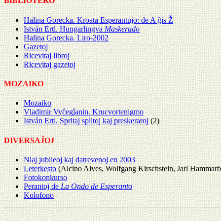
BIBLIOTEKO
Halina Gorecka. Kroata Esperantujo: de A ĝis Ž
István Ertl. Hungarlingva
Maskerado
Halina Gorecka. Liro-2002
Gazetoj
Ricevitaj libroj
Ricevitaj gazetoj
MOZAIKO
Mozaiko
Vladimir Vyĉegĵanin. Krucvortenigmo
István Ertl. Spritaj splitoj kaj preskeraroj
(2)
DIVERSAĴOJ
Niaj jubileoj kaj datrevenoj en 2003
Leterkesto
(Alcino Alves, Wolfgang Kirschstein, Jarl Hammarb
Fotokonkurso
Perantoj de
La Ondo de Esperanto
Kolofono