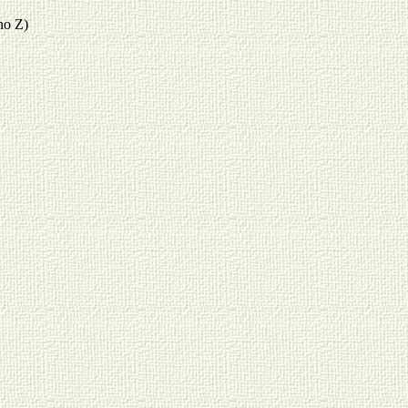
no Z)