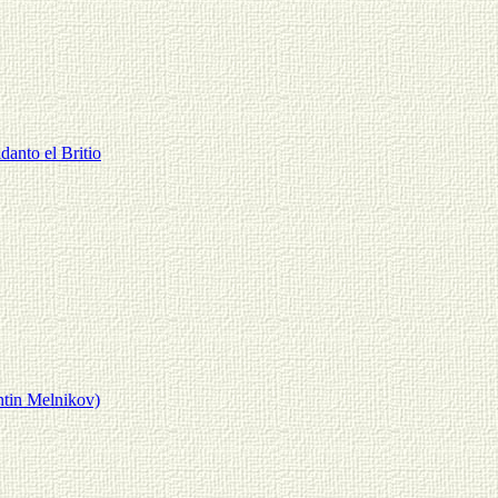
anto el Britio
ntin Melnikov)