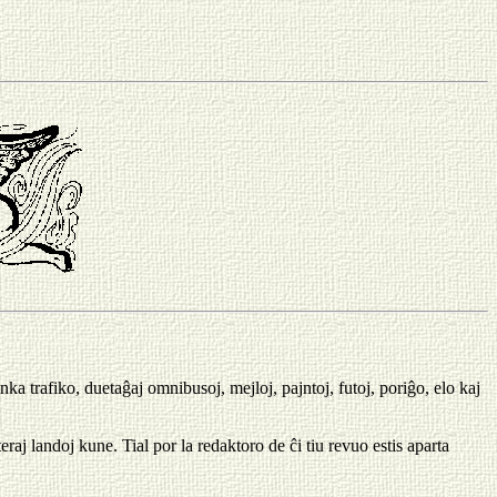
ka trafiko, duetaĝaj omnibusoj, mejloj, pajntoj, futoj, poriĝo, elo kaj
eraj landoj kune. Tial por la redaktoro de ĉi tiu revuo estis aparta