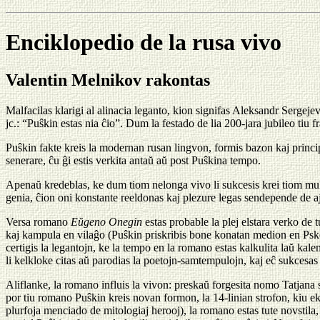
Enciklopedio de la rusa vivo
Valentin Melnikov rakontas
Malfacilas klarigi al alinacia leganto, kion signifas Aleksandr Sergeje
jc.: “Puŝkin estas nia ĉio”. Dum la festado de lia 200-jara jubileo tiu f
Puŝkin fakte kreis la modernan rusan lingvon, formis bazon kaj princi
senerare, ĉu ĝi estis verkita antaŭ aŭ post Puŝkina tempo.
Apenaŭ kredeblas, ke dum tiom nelonga vivo li sukcesis krei tiom multa
genia, ĉion oni konstante reeldonas kaj plezure legas sendepende de aj
Versa romano
Eŭgeno Onegin
estas probable la plej elstara verko de 
kaj kampula en vilaĝo (Puŝkin priskribis bone konatan medion en Pskova 
certigis la legantojn, ke la tempo en la romano estas kalkulita laŭ ka
li kelkloke citas aŭ parodias la poetojn-samtempulojn, kaj eĉ sukcesas k
Aliflanke, la romano influis la vivon: preskaŭ forgesita nomo Tatjana su
por tiu romano Puŝkin kreis novan formon, la 14-linian strofon, kiu e
plurfoja menciado de mitologiaj herooj), la romano estas tute novstila,