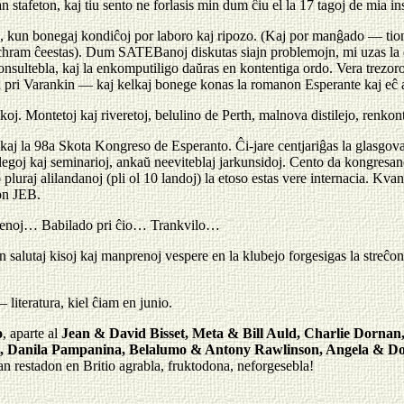
stafeton, kaj tiu sento ne forlasis min dum ĉiu el la 17 tagoj de mia in
 kun bonegaj kondiĉoj por laboro kaj ripozo. (Kaj por manĝado — tion 
chram ĉeestas). Dum SATEBanoj diskutas siajn problemojn, mi uzas la eb
nsultebla, kaj la enkomputiligo daŭras en kontentiga ordo. Vera trezoro
n pri Varankin — kaj kelkaj bonege konas la romanon Esperante kaj eĉ 
. Montetoj kaj riveretoj, belulino de Perth, malnova distilejo, renkon
kaj la 98a Skota Kongreso de Esperanto. Ĉi-jare centjariĝas la glasgova 
elegoj kaj seminarioj, ankaŭ neeviteblaj jarkunsidoj. Cento da kongresan
luraj alilandanoj (pli ol 10 landoj) la etoso estas vere internacia. Kva
ion JEB.
menoj… Babilado pri ĉio… Trankvilo…
lutaj kisoj kaj manprenoj vespere en la klubejo forgesigas la streĉon 
 literatura, kiel ĉiam en junio.
o
, aparte al
Jean & David Bisset, Meta & Bill Auld, Charlie Dorna
Neil, Danila Pampanina, Belalumo & Antony Rawlinson, Angela & D
an restadon en Britio agrabla, fruktodona, neforgesebla!