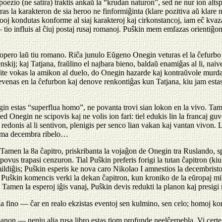
poezio (ne satira) traktis ankaŭ la “krudan naturon”, sed ne nur ion altsp
ras la karakteron de sia heroo ne finformiĝinta (klare pozitiva aŭ klare 
herooj kondutas konforme al siaj karakteroj kaj cirkonstancoj, iam eĉ kv
— tio influis al ĉiuj postaj rusaj romanoj. Puŝkin mem emfazas orientiĝo
opero laŭ tiu romano. Riĉa junulo Eŭgeno Onegin veturas el la ĉefurbo e
kij; kaj Tatjana, fraŭlino el najbara bieno, baldaŭ enamiĝas al li, naive k
ite vokas la amikon al duelo, do Onegin hazarde kaj kontraŭvole murdas 
 revenas en la ĉefurbon kaj denove renkontiĝas kun Tatjana, kiu jam est
egin estas “superflua homo”, ne povanta trovi sian lokon en la vivo. Tame
d Onegin ne scipovis kaj ne volis ion fari: tiel edukis lin la francaj g
redonis al li sentivon, plenigis per senco lian vakan kaj vantan vivon. La 
fama decembra ribelo…
 Tamen la 8a ĉapitro, priskribanta la vojaĝon de Onegin tra Ruslando, sp
s trapasi cenzuron. Tial Puŝkin preferis forigi la tutan ĉapitron (kiu sen
mildiĝis; Puŝkin esperis ke nova caro Nikolao I amnestios la decembristo
— Puŝkin komencis verki la dekan ĉapitron, kun kroniko de la eŭropaj m
Tamen la esperoj iĝis vanaj, Puŝkin devis redukti la planon kaj presigi 
n la fino — ĉar en realo ekzistas eventoj sen kulmino, sen celo; homoj
romanon — neniu alia rusa libro estas tiom profunde neelĉerpebla. Vi ce