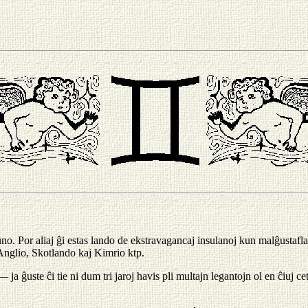
no. Por aliaj ĝi estas lando de ekstravagancaj insulanoj kun malĝustaflan
 Anglio, Skotlando kaj Kimrio ktp.
ja ĝuste ĉi tie ni dum tri jaroj havis pli multajn legantojn ol en ĉiuj cet