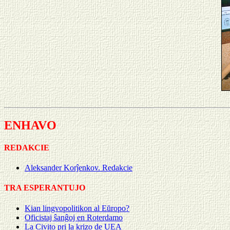
ENHAVO
REDAKCIE
Aleksander Korĵenkov. Redakcie
TRA ESPERANTUJO
Kian lingvopolitikon al Eŭropo?
Oficistaj ŝanĝoj en Roterdamo
La Civito pri la krizo de UEA