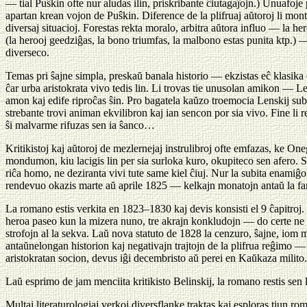
— tial Puŝkin ofte nur aludas ilin, priskribante ĉiutagaĵojn.) Unuafoje 
apartan krean vojon de Puŝkin. Diference de la plifruaj aŭtoroj li mont
diversaj situacioj. Forestas rekta moralo, arbitra aŭtora influo — la 
(la herooj geedziĝas, la bono triumfas, la malbono estas punita ktp.) 
diverseco.
Temas pri ŝajne simpla, preskaŭ banala historio — ekzistas eĉ klasika 
ĉar urba aristokrata vivo tedis lin. Li trovas tie unusolan amikon — Lens
amon kaj edife riproĉas ŝin. Pro bagatela kaŭzo troemocia Lenskij sub
strebante trovi animan ekvilibron kaj ian sencon por sia vivo. Fine li
ŝi malvarme rifuzas sen ia ŝanco…
Kritikistoj kaj aŭtoroj de mezlernejaj instrulibroj ofte emfazas, ke On
mondumon, kiu lacigis lin per sia surloka kuro, okupiteco sen afero. Se
riĉa homo, ne deziranta vivi tute same kiel ĉiuj. Nur la subita enamiĝo 
rendevuo okazis marte aŭ aprile 1825 — kelkajn monatojn antaŭ la 
La romano estis verkita en 1823–1830 kaj devis konsisti el 9 ĉapitroj.
heroa paseo kun la mizera nuno, tre akrajn konkludojn — do certe ne povu
strofojn al la sekva. Laŭ nova statuto de 1828 la cenzuro, ŝajne, iom 
antaŭnelongan historion kaj negativajn trajtojn de la plifrua reĝimo 
aristokratan socion, devus iĝi decembristo aŭ perei en Kaŭkaza milito. 
Laŭ esprimo de jam menciita kritikisto Belinskij, la romano restis se
Multaj literaturologiaj verkoj diversflanke traktas kaj esploras tiun 