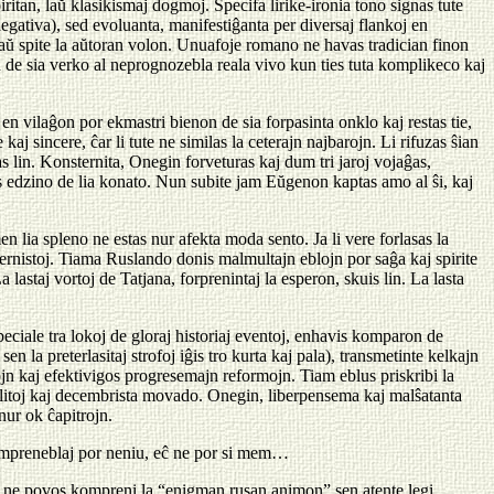
iritan, laŭ klasikismaj dogmoj. Specifa lirike-ironia tono signas tute
negativa), sed evoluanta, manifestiĝanta per diversaj flankoj en
azaŭ spite la aŭtoran volon. Unuafoje romano ne havas tradician finon
n de sia verko al neprognozebla reala vivo kun ties tuta komplikeco kaj
n vilaĝon por ekmastri bienon de sia forpasinta onklo kaj restas tie,
aj sincere, ĉar li tute ne similas la ceterajn najbarojn. Li rifuzas ŝian
lin. Konsternita, Onegin forveturas kaj dum tri jaroj vojaĝas,
as edzino de lia konato. Nun subite jam Eŭgenon kaptas amo al ŝi, kaj
n lia spleno ne estas nur afekta moda sento. Ja li vere forlasas la
uvernistoj. Tiama Ruslando donis malmultajn eblojn por saĝa kaj spirite
lastaj vortoj de Tatjana, forprenintaj la esperon, skuis lin. La lasta
eciale tra lokoj de gloraj historiaj eventoj, enhavis komparon de
 la preterlasitaj strofoj iĝis tro kurta kaj pala), transmetinte kelkajn
jn kaj efektivigos progresemajn reformojn. Tiam eblus priskribi la
ilitoj kaj decembrista movado. Onegin, liberpensema kaj malŝatanta
nur ok ĉapitrojn.
 kompreneblaj por neniu, eĉ ne por si mem…
rte ne povos kompreni la “enigman rusan animon” sen atente legi