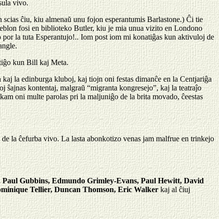
sula vivo.
scias ĉiu, kiu almenaŭ unu fojon esperantumis Barlastone.) Ĉi tie
lon fosi en biblioteko Butler, kiu je mia unua vizito en Londono
 por la tuta Esperantujo!.. Iom post iom mi konatiĝas kun aktivuloj de
angle.
tiĝo kun Bill kaj Meta.
kaj la edinburga kluboj, kaj tiojn oni festas dimanĉe en la Centjariĝa
oj ŝajnas kontentaj, malgraŭ “migranta kongresejo”, kaj la teatraĵo
nkam oni multe parolas pri la maljuniĝo de la brita movado, ĉeestas
de la ĉefurba vivo. La lasta abonkotizo venas jam malfrue en trinkejo
n, Paul Gubbins, Edmundo Grimley-Evans, Paul Hewitt, David
ominique Tellier, Duncan Thomson, Eric Walker
kaj al ĉiuj