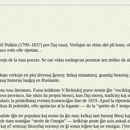
viĉ Puŝkin (1799–1837) por ĉiuj rusoj. Verŝajne ne eblas diri pli bone, o
razo estis ofte ripetata…
pojn de la rusa poezio. Se oni vidas ruslingvan poemon sen indiko de aŭ
jn verkojn en plej diversaj ĝenroj: lirikaj miniaturoj, grandaj historia
naj historiaj ŝanĝoj en Ruslando.
tuta rusa literaturo. Fama kritikisto V.Belinskij prave nomis ĝin “enciklo
provinco, kie situis lia propra bieno), kun ĉiuj moroj, tradicioj kaj ak
lendaro; la priskribataj eventoj komenciĝas fine de 1819. Apud la elpensi
un ili polemiki, ofte apelacias al la leganto — do la “spirito de l' temp
bite iĝis tre populara kaj restas tia ĝis nun; kelkaj iam furoraj libroj 
kde tiam nomiĝas “strofo de Onegin” — kelkfoje poste ĝin uzis ankaŭ al
 kaj eĉ seriozaj filozofiaj rezonoj en ĝi sonas leĝere kaj ne enuigas. (V