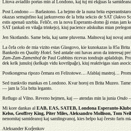
Litova aviadilo portas min al Londono, kaj tuj mi ekĝuas la samideanan 
Post Londono — Barlastono. La hejmo de la nuna brita esperantistaro,
okazas semajnfino kaj jarkunveno de la brita sekcio de SAT (Jakvo S
estis apenaŭ uzebla. Feliĉe, en la nova Esperanto-domo ĝi estas jam ko
SAT (ankaŭ en vilaĝa trinkejo), kiuj pacience aŭskultas mian prelego
Jen Skotlando. Same bela, kaj same pluvema. Malnovaj kaj novaj amikoj
La ĉefa celo de mia vizito estas Glasgovo, kie kunokazas la 85a Brita 
Bankedo en
Quality Hotel
. Sed antaŭe oni havas aron da interesaj pr
Zam-Zam-Zamenhof
de Paul Gubbins ricevas tondrajn aplaŭdojn. Pro p
dek kelk junuloj (kelkajn vidu kovrilpaĝe), kiuj reaktivigas sian asoc
Postkongresa ripozo ĉemara en Felixstowe… Afablaj mastroj… Pro
Sed trankvilo mankas en Londono. Kvar horoj en Brita Muzeo. Tamen sa
— jam la 51a brita leganto.
Reflugo al Vilno. Reveno hejmen, kaj — atendas min la junia
Ondo
—
Mi kore dankas al
EAB, EAS, SATEB, Londona Esperanto-Klub
Kelso, Geoffrey King, Piter Miles, Aleksandro Mollison, Tom 
nenomitaj samideanoj kaj samlingvanoj, kies helpo kaj ĉeesto faris mi
Aleksander Korĵenkov