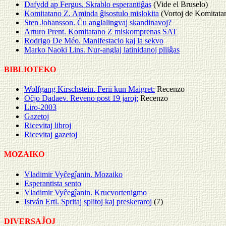
Dafydd ap Fergus. Skrablo esperantiĝas
(Vide el Bruselo)
Komitatano Z. Aminda ĝisostulo mislokita
(Vortoj de Komitata
Sten Johansson. Ĉu anglalingvaj skandinavoj?
Arturo Prent. Komitatano Z miskomprenas SAT
Rodrigo De Méo. Manifestacio kaj la sekvo
Marko Naoki Lins. Nur-anglaj latinidanoj pliiĝas
BIBLIOTEKO
Wolfgang Kirschstein. Ferii kun Maigret:
Recenzo
Oĉjo Dadaev. Reveno post 19 jaroj:
Recenzo
Liro-2003
Gazetoj
Ricevitaj libroj
Ricevitaj gazetoj
MOZAIKO
Vladimir Vyĉegĵanin. Mozaiko
Esperantista sento
Vladimir Vyĉegĵanin. Krucvortenigmo
István Ertl. Spritaj splitoj kaj preskeraroj
(7)
DIVERSAĴOJ