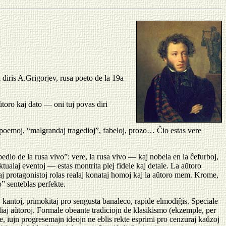
l diris A.Grigorjev, rusa poeto de la 19a
toro kaj dato — oni tuj povas diri
j poemoj, “malgrandaj tragedioj”, fabeloj, prozo… Ĉio estas vere
pedio de la rusa vivo”: vere, la rusa vivo — kaj nobela en la ĉefurboj,
tualaj eventoj — estas montrita plej fidele kaj detale. La aŭtoro
taj protagonistoj rolas realaj konataj homoj kaj la aŭtoro mem. Krome,
o” senteblas perfekte.
kaj kantoj, primokitaj pro sengusta banaleco, rapide elmodiĝis. Speciale
iaj aŭtoroj. Formale obeante tradiciojn de klasikismo (ekzemple, per
ere, iujn progresemajn ideojn ne eblis rekte esprimi pro cenzuraj kaŭzoj