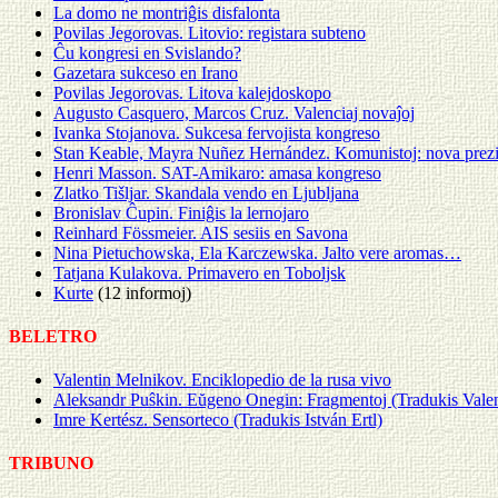
La domo ne montriĝis disfalonta
Povilas Jegorovas. Litovio: registara subteno
Ĉu kongresi en Svislando?
Gazetara sukceso en Irano
Povilas Jegorovas. Litova kalejdoskopo
Augusto Casquero, Marcos Cruz. Valenciaj novaĵoj
Ivanka Stojanova. Sukcesa fervojista kongreso
Stan Keable, Mayra Nuñez Hernández. Komunistoj: nova prezid
Henri Masson. SAT-Amikaro: amasa kongreso
Zlatko Tišljar. Skandala vendo en Ljubljana
Bronislav Ĉupin. Finiĝis la lernojaro
Reinhard Fössmeier. AIS sesiis en Savona
Nina Pietuchowska, Ela Karczewska. Jalto vere aromas…
Tatjana Kulakova. Primavero en Toboljsk
Kurte
(12 informoj)
BELETRO
Valentin Melnikov. Enciklopedio de la rusa vivo
Aleksandr Puŝkin. Eŭgeno Onegin: Fragmentoj (Tradukis Vale
Imre Kertész. Sensorteco (Tradukis István Ertl)
TRIBUNO