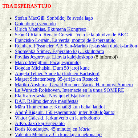
TRA ESPERANTUJO
Stefan MacGill. Sonbildoj ĉe sveda lago
Gotenburga vendado
Ulrich Matthias. Ekumena Kongreso
Seán Ó Riain. Renato Corsetti. Veto je la pluvivo de BKC
Francisko Lorrain. La verdaj montoj de Esperantujo
Reinhard Fössmeier. AIS San-Marino festas sian dudek-jariĝon
Spomenka Štimec. Esperanto kaj ... skulptarto
Povilas Jegorovas. Litovia kalejdoskopo
(8 informoj)
Marco Menghini. Pacaj esprimiloj
Bogdan Michalski. Dum 50 jaroj kune
Angela Tellier. Stude kaj lude en Barlaston!
Magret Schattenberg. 95-jariĝo en Rostock
Mariko Aoshima, Gerald Roemer. Varma Hamburga Somero
Lu Wunsch-Rolshoven. Internacie en la unua SOMERE
Ela Karczewska. Novaĵoj el Bjalistoko
DAF. Raŭmo denove manifestas
Māra Timmermane. Konatiĝi kun baltaj landoj
André Rigault. 150 esperantistoj inter 3000 loĝantoj
Viktor Galeski. Jarkunveno en la urbodomo
AlKo. Ĵazo kaj Esperanto
Boris Kondratjev. 45 minutoj en
Maria
Valentin Melnikov. Ĉu konataj aŭ nekonataj?