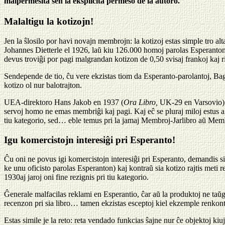
malpermesita sen la eksplicita permeso de la aŭtoro.
Malaltigu la kotizojn!
Jen la ŝlosilo por havi novajn membrojn: la kotizoj estas simple tro alt
Johannes Dietterle el 1926, laŭ kiu 126.000 homoj parolas Esperanton. 
devus troviĝi por pagi malgrandan kotizon de 0,50 svisaj frankoj kaj ric
Sendepende de tio, ĉu vere ekzistas tiom da Esperanto-parolantoj, Bag
kotizo ol nur balotrajton.
UEA-direktoro Hans Jakob en 1937 (
Ora Libro,
UK-29 en Varsovio) ko
servoj homo ne emas membriĝi kaj pagi. Kaj eĉ se pluraj miloj estus a
tiu kategorio, sed… eble temus pri la jamaj Membroj-Jarlibro aŭ Membr
Igu komercistojn interesiĝi pri Esperanto!
Ĉu oni ne povus igi komercistojn interesiĝi pri Esperanto, demandis sin 
ke unu oficisto parolas Esperanton) kaj kontraŭ sia kotizo rajtis meti r
1930aj jaroj oni fine rezignis pri tiu kategorio.
Ĝenerale malfacilas reklami en Esperantio, ĉar aŭ la produktoj ne taŭga
recenzon pri sia libro… tamen ekzistas esceptoj kiel ekzemple renkonti
Estas simile je la reto: reta vendado funkcias ŝajne nur ĉe objektoj ki