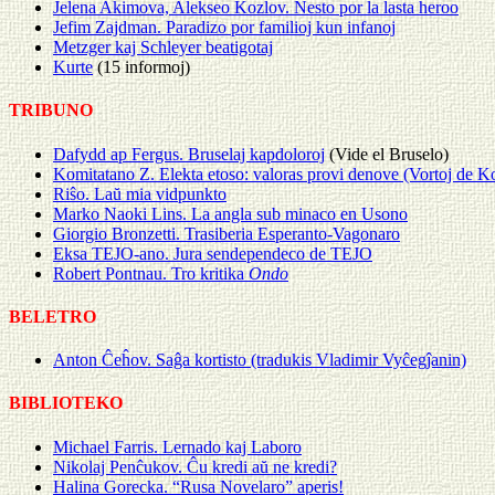
Jelena Akimova, Alekseo Kozlov. Nesto por la lasta heroo
Jefim Zajdman. Paradizo por familioj kun infanoj
Metzger kaj Schleyer beatigotaj
Kurte
(15 informoj)
TRIBUNO
Dafydd ap Fergus. Bruselaj kapdoloroj
(Vide el Bruselo)
Komitatano Z. Elekta etoso: valoras provi denove (Vortoj de K
Riŝo. Laŭ mia vidpunkto
Marko Naoki Lins. La angla sub minaco en Usono
Giorgio Bronzetti. Trasiberia Esperanto-Vagonaro
Eksa TEJO-ano. Jura sendependeco de TEJO
Robert Pontnau. Tro kritika
Ondo
BELETRO
Anton Ĉeĥov. Saĝa kortisto (tradukis Vladimir Vyĉegĵanin)
BIBLIOTEKO
Michael Farris. Lernado kaj Laboro
Nikolaj Penĉukov. Ĉu kredi aŭ ne kredi?
Halina Gorecka. “Rusa Novelaro” aperis!