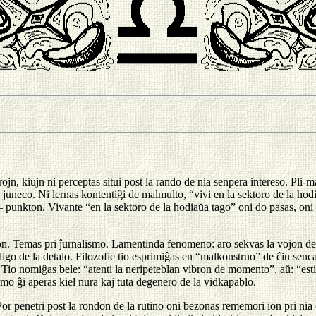
erojn, kiujn ni perceptas situi post la rando de nia senpera intereso. Pli
 juneco. Ni lernas kontentiĝi de malmulto, “vivi en la sektoro de la hod
— punkton. Vivante “en la sektoro de la hodiaŭa tago” oni do pasas, oni
on. Temas pri ĵurnalismo. Lamentinda fenomeno: aro sekvas la vojon de 
doligo de la detalo. Filozofie tio esprimiĝas en “malkonstruo” de ĉiu
Tio nomiĝas bele: “atenti la neripeteblan vibron de momento”, aŭ: “esti 
lemo ĝi aperas kiel nura kaj tuta degenero de la vidkapablo.
or penetri post la rondon de la rutino oni bezonas rememori ion pri ni