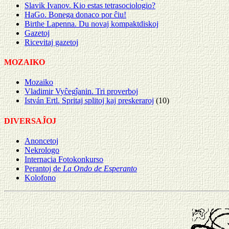
Slavik Ivanov. Kio estas tetrasociologio?
HaGo. Bonega donaco por ĉiu!
Birthe Lapenna. Du novaj kompaktdiskoj
Gazetoj
Ricevitaj gazetoj
MOZAIKO
Mozaiko
Vladimir Vyĉegĵanin. Tri proverboj
István Ertl. Spritaj splitoj kaj preskeraroj
(10)
DIVERSAĴOJ
Anoncetoj
Nekrologo
Internacia Fotokonkurso
Perantoj de
La Ondo de Esperanto
Kolofono