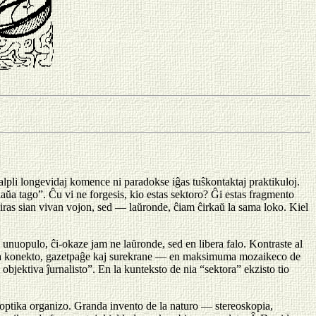
-malpli longevidaj komence ni paradokse iĝas tuŝkontaktaj praktikuloj.
iaŭa tago”. Ĉu vi ne forgesis, kio estas sektoro? Ĝi estas fragmento
 iras sian vivan vojon, sed — laŭronde, ĉiam ĉirkaŭ la sama loko. Kiel
unuopulo, ĉi-okaze jam ne laŭronde, sed en libera falo. Kontraste al
 senca konekto, gazetpaĝe kaj surekrane — en maksimuma mozaikeco de
objektiva ĵurnalisto”. En la kunteksto de nia “sektora” ekzisto tio
a optika organizo. Granda invento de la naturo — stereoskopia,