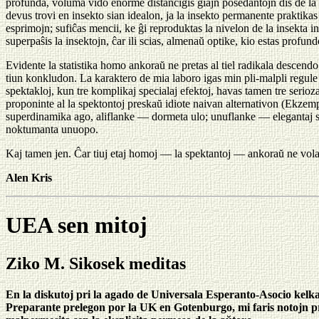
profunda, voluma vido enorme distancigis ĝiajn posedantojn dis de la 
devus trovi en insekto sian idealon, ja la insekto permanente praktikas
esprimojn; sufiĉas mencii, ke ĝi reproduktas la nivelon de la insekt
superpaŝis la insektojn, ĉar ili scias, almenaŭ optike, kio estas profun
Evidente la statistika homo ankoraŭ ne pretas al tiel radikala descen
tiun konkludon. La karaktero de mia laboro igas min pli-malpli regule 
spektakloj, kun tre komplikaj specialaj efektoj, havas tamen tre ser
proponinte al la spektontoj preskaŭ idiote naivan alternativon (Ekzempl
superdinamika ago, aliflanke — dormeta ulo; unuflanke — elegantaj 
noktumanta unuopo.
Kaj tamen jen. Ĉar tiuj etaj homoj — la spektantoj — ankoraŭ ne volas
Alen Kris
UEA sen mitoj
Ziko M. Sikosek meditas
En la diskutoj pri la agado de Universala Esperanto-Asocio kelka
Preparante prelegon por la UK en Gotenburgo, mi faris notojn pri