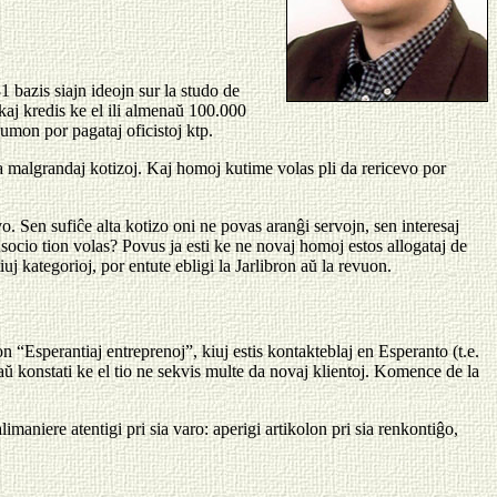
1 bazis siajn ideojn sur la studo de
kaj kredis ke el ili almenaŭ 100.000
sumon por pagataj oficistoj ktp.
a malgrandaj kotizoj. Kaj homoj kutime volas pli da rericevo por
. Sen sufiĉe alta kotizo oni ne povas aranĝi servojn, sen interesaj
ocio tion volas? Povus ja esti ke ne novaj homoj estos allogataj de
kategorioj, por entute ebligi la Jarlibron aŭ la revuon.
n “Esperantiaj entreprenoj”, kiuj estis kontakteblaj en Esperanto (t.e.
daŭ konstati ke el tio ne sekvis multe da novaj klientoj. Komence de la
aniere atentigi pri sia varo: aperigi artikolon pri sia renkontiĝo,