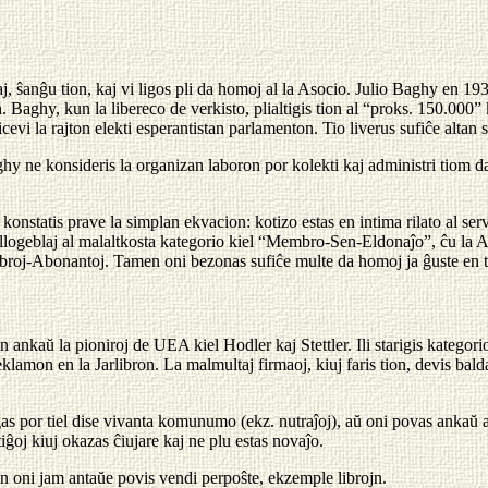
aj, ŝanĝu tion, kaj vi ligos pli da homoj al la Asocio. Julio Baghy en 193
Baghy, kun la libereco de verkisto, plialtigis tion al “proks. 150.000” 
evi la rajton elekti esperantistan parlamenton. Tio liverus sufiĉe altan 
hy ne konsideris la organizan laboron por kolekti kaj administri tiom d
nstatis prave la simplan ekvacion: kotizo estas en intima rilato al servo
llogeblaj al malaltkosta kategorio kiel “Membro-Sen-Eldonaĵo”, ĉu la As
oj-Abonantoj. Tamen oni bezonas sufiĉe multe da homoj ja ĝuste en tiuj 
ankaŭ la pioniroj de UEA kiel Hodler kaj Stettler. Ili starigis kategorio
eklamon en la Jarlibron. La malmultaj firmaoj, kiuj faris tion, devis bal
s por tiel dise vivanta komunumo (ekz. nutraĵoj), aŭ oni povas ankaŭ alim
ĝoj kiuj okazas ĉiujare kaj ne plu estas novaĵo.
ujn oni jam antaŭe povis vendi perpoŝte, ekzemple librojn.