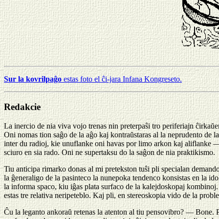
Sur la kovrilpaĝo
estas foto el ĉi-jara Infana Kongreseto.
Redakcie
La inercio de nia viva vojo trenas nin preterpaŝi tro periferiajn ĉirkaŭ
Oni nomas tion saĝo de la aĝo kaj kontraŭstaras al la neprudento de la
inter du radioj, kie unuflanke oni havas por limo arkon kaj aliflanke 
sciuro en sia rado. Oni ne supertaksu do la saĝon de nia praktikismo.
Tiu anticipa rimarko donas al mi pretekston tuŝi pli specialan demand
la ĝeneraligo de la pasinteco la nunepoka tendenco konsistas en la i
la informa spaco, kiu iĝas plata surfaco de la kalejdoskopaj kombinoj. 
estas tre relativa neripeteblo. Kaj pli, en stereoskopia vido de la prob
Ĉu la leganto ankoraŭ retenas la atenton al tiu pensovibro? — Bone. P