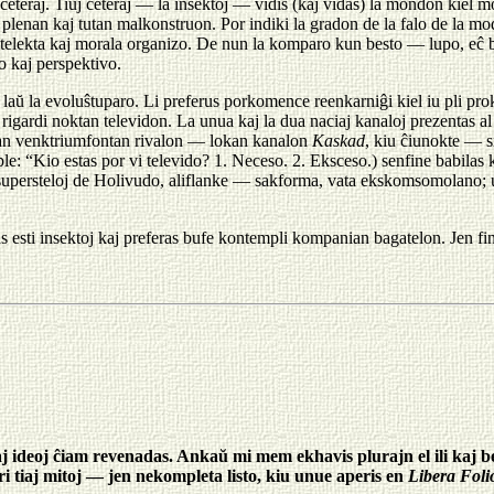
ceteraj. Tiuj ceteraj — la insektoj — vidis (kaj vidas) la mondon kiel 
 plenan kaj tutan malkonstruon. Por indiki la gradon de la falo de la mo
a intelekta kaj morala organizo. De nun la komparo kun besto — lupo, e
do kaj perspektivo.
do laŭ la evoluŝtuparo. Li preferus porkomence reenkarniĝi kiel iu pli 
rigardi noktan televidon. La unua kaj la dua naciaj kanaloj prezentas al 
iozan venktriumfontan rivalon — lokan kanalon
Kaskad
, kiu ĉiunokte — s
e: “Kio estas por vi televido? 1. Neceso. 2. Eksceso.) senfine babilas k
supersteloj de Holivudo, aliflanke — sakforma, vata ekskomsomolano; 
 esti insektoj kaj preferas bufe kontempli kompanian bagatelon. Jen fi
j ideoj ĉiam revenadas. Ankaŭ mi mem ekhavis plurajn el ili kaj b
 tiaj mitoj — jen nekompleta listo, kiu unue aperis en
Libera Foli