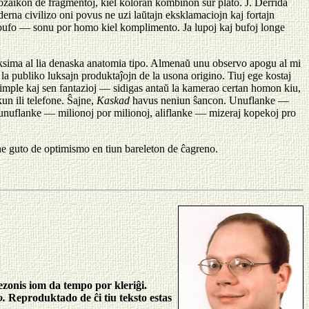
mozaikon de fragmentoj, kiel koloran kombinon sur plato. Ĵ. Derrida
derna civilizo oni povus ne uzi laŭtajn eksklamaciojn kaj fortajn
ĉ bufo — sonu por homo kiel komplimento. Ja lupoj kaj bufoj longe
proksima al lia denaska anatomia tipo. Almenaŭ unu observo apogu al mi
la publiko luksajn produktaĵojn de la usona origino. Tiuj ege kostaj
imple kaj sen fantazioj — sidigas antaŭ la kamerao certan homon kiu,
un ili telefone. Ŝajne,
Kaskad
havus neniun ŝancon. Unuflanke —
unuflanke — milionoj por milionoj, aliflanke — mizeraj kopekoj pro
ne guto de optimismo en tiun bareleton de ĉagreno.
ezonis iom da tempo por kleriĝi.
o.
Reproduktado de ĉi tiu teksto estas