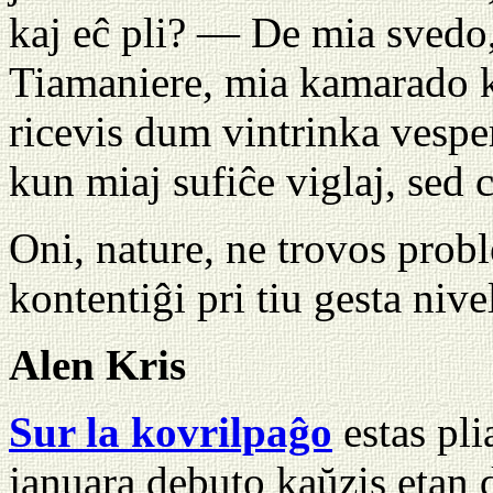
kaj eĉ pli? — De mia svedo
Tiamaniere, mia kamarado k
ricevis dum vintrinka vespe
kun miaj sufiĉe viglaj, sed ce
Oni, nature, ne trovos prob
kontentiĝi pri tiu gesta nive
Alen Kris
Sur la kovrilpaĝo
estas pli
januara debuto kaŭzis etan d