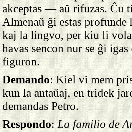
akceptas — aŭ rifuzas. Ĉu t
Almenaŭ ĝi estas profunde h
kaj la lingvo, per kiu li vola
havas sencon nur se ĝi igas 
figuron.
Demando
: Kiel vi mem pr
kun la antaŭaj, en tridek ja
demandas Petro.
Respondo
:
La familio de A