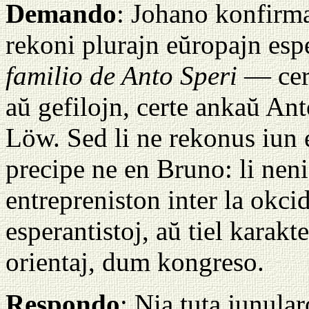
Demando
: Johano konfirma
rekoni plurajn eŭropajn esp
familio de Anto Speri
— cert
aŭ gefilojn, certe ankaŭ Ant
Löw. Sed li ne rekonus iun 
precipe ne en Bruno: li nen
entrepreniston inter la okci
esperantistoj, aŭ tiel karakt
orientaj, dum kongreso.
Respondo
: Nia tuta junular