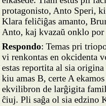
protagonisto, Anto Speri, ki
Klara feliĉiĝas amanto, Br
Anto, kaj kvazaŭ onklo por l
Respondo
: Temas pri triop
vi renkontas en okcidenta v
estas reportita al sia origi
kiu amas B, certe A ekamos 
ekvilibron de larĝigita famili
ĉiuj. Pli saĝa ol sia edzino 