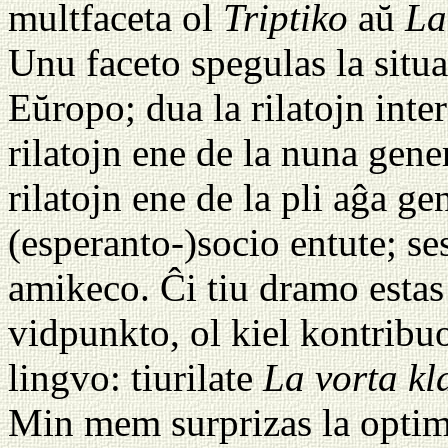
multfaceta ol
Triptiko
aŭ
La
Unu faceto spegulas la situa
Eŭropo; dua la rilatojn inter 
rilatojn ene de la nuna gene
rilatojn ene de la pli aĝa g
(esperanto-)socio entute; se
amikeco. Ĉi tiu dramo estas
vidpunkto, ol kiel kontribuo
lingvo: tiurilate
La vorta kl
Min mem surprizas la opti