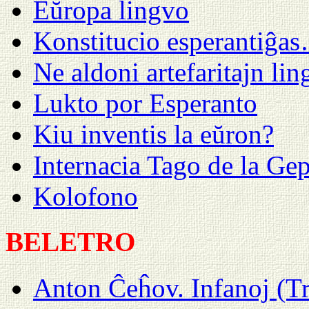
Eŭropa lingvo
Konstitucio esperantiĝa
Ne aldoni artefaritajn lin
Lukto por Esperanto
Kiu inventis la eŭron?
Internacia Tago de la Ge
Kolofono
BELETRO
Anton Ĉeĥov. Infanoj (T