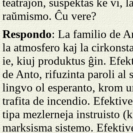
teatraĵon, suspektas ke vi, 
raŭmismo. Ĉu vere?
Respondo
: La familio de A
la atmosfero kaj la cirkons
ie, kiuj produktus ĝin. Efek
de Anto, rifuzinta paroli al 
lingvo ol esperanto, krom un
trafita de incendio. Efekti
tipa mezlerneja instruisto (k
marksisma sistemo. Efektive 