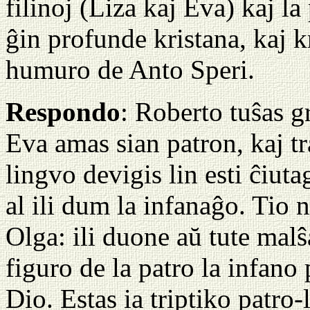
filinoj (Liza kaj Eva) kaj la
ĝin profunde kristana, kaj 
humuro de Anto Speri.
Respondo
: Roberto tuŝas g
Eva amas sian patron, kaj tra
lingvo devigis lin esti ĉiuta
al ili dum la infanaĝo. Tio 
Olga: ili duone aŭ tute malŝ
figuro de la patro la infano
Dio. Estas ia triptiko patro