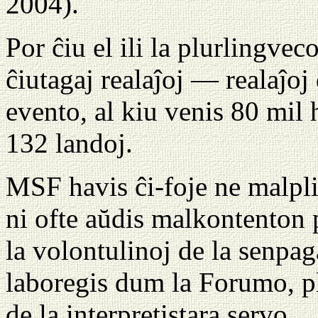
2004).
Por ĉiu el ili la plurlingvec
ĉiutagaj realaĵoj — realaĵoj
evento, al kiu venis 80 mil
132 landoj.
MSF havis ĉi-foje ne malpli
ni ofte aŭdis malkontenton 
la volontulinoj de la senpag
laboregis dum la Forumo, pl
de la interpretistara servo.