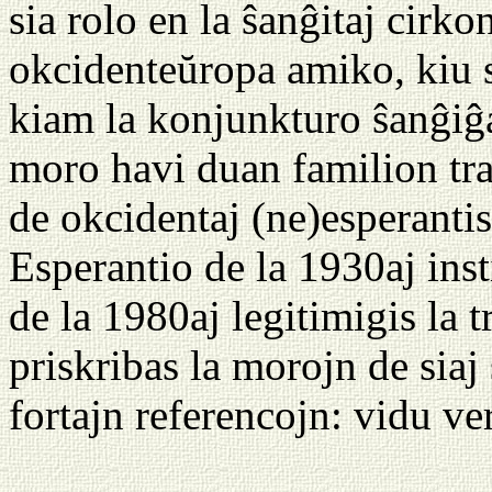
sia rolo en la ŝanĝitaj cirko
okcidenteŭropa amiko, kiu s
kiam la konjunkturo ŝanĝiĝa
moro havi duan familion tra
de okcidentaj (ne)esperantis
Esperantio de la 1930aj inst
de la 1980aj legitimigis la 
priskribas la morojn de siaj
fortajn referencojn: vidu v