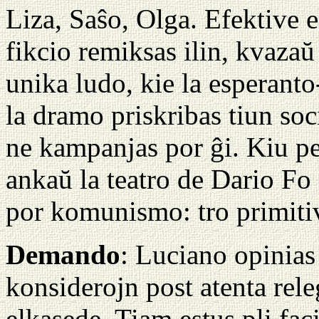
Liza, Saŝo, Olga. Efektive e
fikcio remiksas ilin, kvazaŭ
unika ludo, kie la esperanto
la dramo priskribas tiun soc
ne kampanjas por ĝi. Kiu per
ankaŭ la teatro de Dario Fo
por komunismo: tro primit
Demando
: Luciano opinias
konsiderojn post atenta rel
elkasede. Tiam estus pli fac