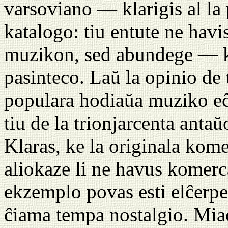
varsoviano — klarigis al la
katalogo: tiu entute ne hav
muzikon, sed abundege — kr
pasinteco. Laŭ la opinio de 
populara hodiaŭa muziko eĉ
tiu de la trionjarcenta anta
Klaras, ke la originala kome
aliokaze li ne havus komerc
ekzemplo povas esti elĉerpe
ĉiama tempa nostalgio. Mia