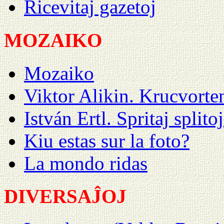
Ricevitaj gazetoj
MOZAIKO
Mozaiko
Viktor Alikin. Krucvort
István Ertl. Spritaj splito
Kiu estas sur la foto?
La mondo ridas
DIVERSAĴOJ