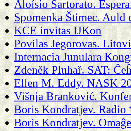
Aloísio Sartorato. Espera
Spomenka Štimec. Auld d
KCE invitas IJKon
Povilas Jegorovas. Litov
Internacia Junulara Kong
Zdeněk Pluhař. SAT: Ĉe
Ellen M. Eddy. NASK 2
Višnja Branković. Konfer
Boris Kondratjev. Radio “
Boris Kondratjev. Omaĝe 