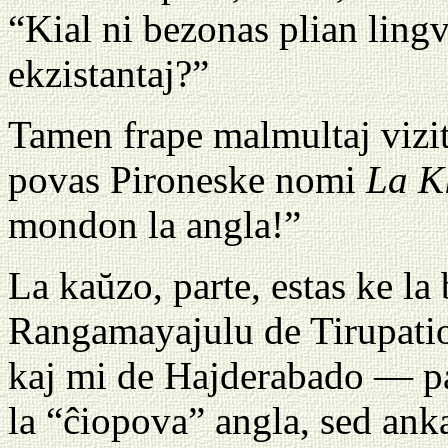
“Kial ni bezonas plian lingv
ekzistantaj?”
Tamen frape malmultaj viziti
povas Pironeske nomi
La K
mondon la angla!”
La kaŭzo, parte, estas ke l
Rangamayajulu de Tirupatio
kaj mi de Hajderabado — par
la “ĉiopova” angla, sed anka