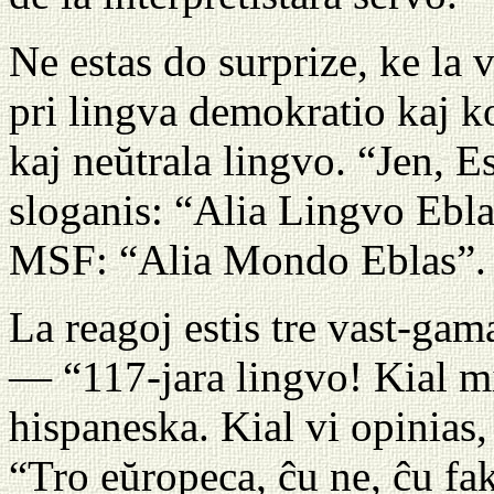
Ne estas do surprize, ke la v
pri lingva demokratio kaj ko
kaj neŭtrala lingvo. “Jen, E
sloganis: “Alia Lingvo Ebla
MSF: “Alia Mondo Eblas”.
La reagoj estis tre vast-ga
— “117-jara lingvo! Kial m
hispaneska. Kial vi opinias,
“Tro eŭropeca, ĉu ne, ĉu f