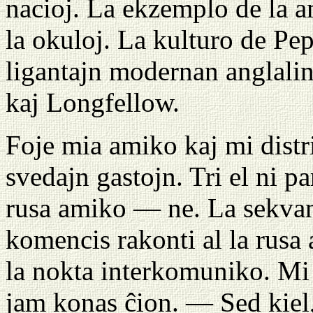
nacioj. La ekzemplo de la a
la okuloj. La kulturo de Pe
ligantajn modernan anglali
kaj Longfellow.
Foje mia amiko kaj mi distr
svedajn gastojn. Tri el ni pa
rusa amiko — ne. La sekvan
komencis rakonti al la rusa
la nokta interkomuniko. Mi e
jam konas ĉion. — Sed kiel,