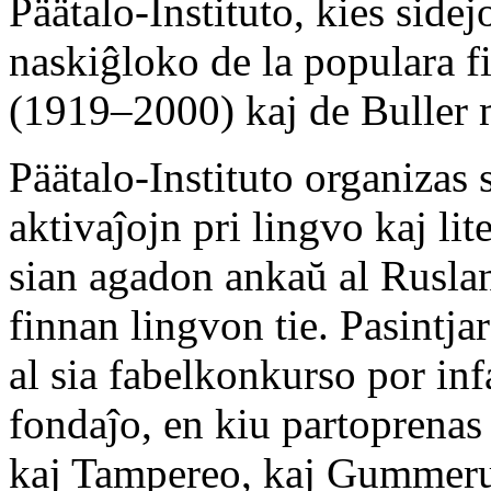
Päätalo-Instituto, kies sidej
naskiĝloko de la populara f
(1919–2000) kaj de Buller
Päätalo-Instituto organizas 
aktivaĵojn pri lingvo kaj li
sian agadon ankaŭ al Ruslan
finnan lingvon tie. Pasintj
al sia fabelkonkurso por inf
fondaĵo, en kiu partoprenas 
kaj Tampereo, kaj Gummerus