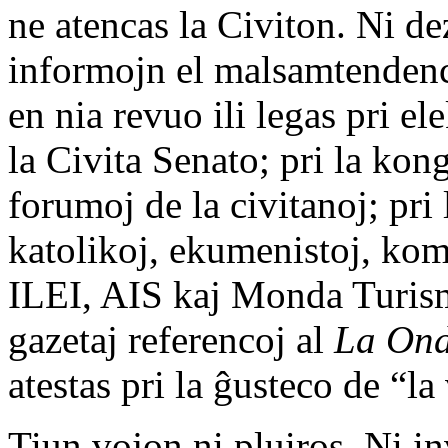
ne atencas la Civiton. Ni dez
informojn el malsamtendenca
en nia revuo ili legas pri e
la Civita Senato; pri la kon
forumoj de la civitanoj; pri 
katolikoj, ekumenistoj, kom
ILEI, AIS kaj Monda Turismo
gazetaj referencoj al
La On
atestas pri la ĝusteco de “la 
Tiun vojon ni pluiros. Ni in