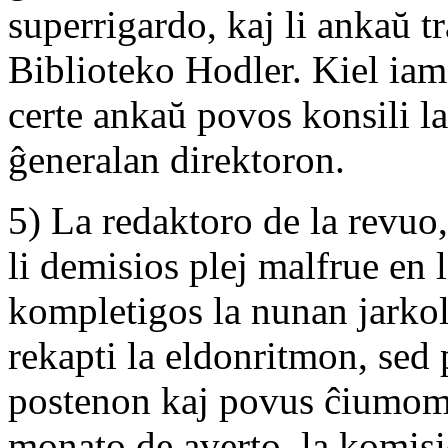
superrigardo, kaj li ankaŭ t
Biblioteko Hodler. Kiel iama
certe ankaŭ povos konsili 
ĝeneralan direktoron.
5) La redaktoro de la revuo,
li demisios plej malfrue en 
kompletigos la nunan jarko
rekapti la eldonritmon, sed 
postenon kaj povus ĉiumome
monato de averto, la komisi