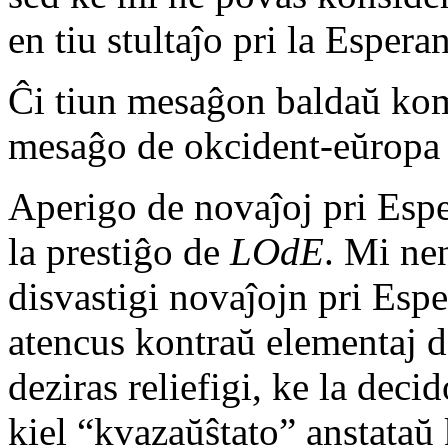
en tiu stultaĵo pri la Espera
Ĉi tiun mesaĝon baldaŭ komp
mesaĝo de okcident-eŭropa 
Aperigo de novaĵoj pri Espe
la prestiĝo de
LOdE
. Mi nen
disvastigi novaĵojn pri Espe
atencus kontraŭ elementaj d
deziras reliefigi, ke la dec
kiel “kvazaŭŝtato” anstataŭ 