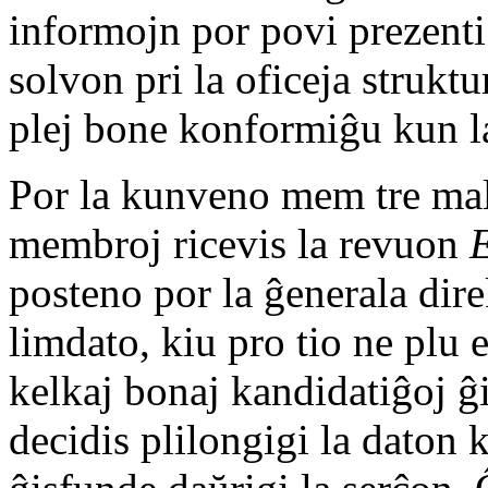
informojn por povi prezenti
solvon pri la oficeja struktur
plej bone konformiĝu kun la
Por la kunveno mem tre malh
membroj ricevis la revuon
posteno por la ĝenerala dire
limdato, kiu pro tio ne plu
kelkaj bonaj kandidatiĝoj ĝ
decidis plilongigi la daton k