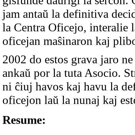
ĝisfunde daŭrigi la serĉon. 
jam antaŭ la definitiva deci
la Centra Oficejo, interalie
oficejan maŝinaron kaj plibo
2002 do estos grava jaro ne 
ankaŭ por la tuta Asocio. St
ni ĉiuj havos kaj havu la de
oficejon laŭ la nunaj kaj es
Resume: