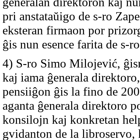
ĝeneralan direktoron kaj nu
pri anstataŭigo de s-ro Zape
eksteran firmaon por prizorg
ĝis nun esence farita de s-ro
4) S-ro Simo Milojević, ĝis
kaj iama ĝenerala direktoro,
pensiiĝon ĝis la fino de 200
aganta ĝenerala direktoro por
konsilojn kaj konkretan hel
gvidanton de la libroservo, 