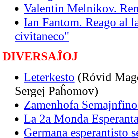
Valentin Melnikov. Rem
Ian Fantom. Reago al la
civitaneco"
DIVERSAĴOJ
Leterkesto
(Róvid Magdo
Sergej Paĥomov)
Zamenhofa Semajnfino 
La 2a Monda Esperant
Germana esperantisto se