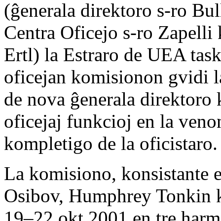
(ĝenerala direktoro s-ro Bul
Centra Oficejo s-ro Zapelli 
Ertl) la Estraro de UEA task
oficejan komisionon gvidi 
de nova ĝenerala direktoro k
oficejaj funkcioj en la veno
kompletigo de la oficistaro.
La komisiono, konsistante 
Osibov, Humphrey Tonkin k
19–22 okt 2001 en tre harmo