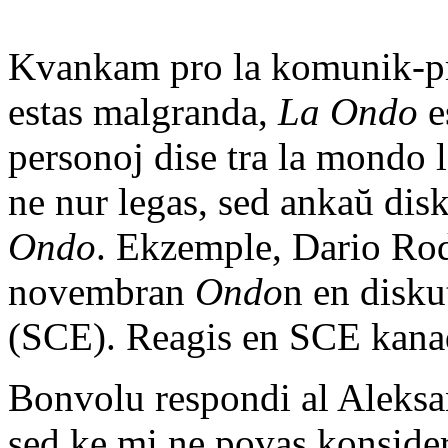
Kvankam pro la komunik-pro
estas malgranda,
La Ondo
es
personoj dise tra la mondo 
ne nur legas, sed ankaŭ dis
Ondo
. Ekzemple, Dario Rodr
novembran
Ondo
n en disku
(SCE). Reagis en SCE kanad
Bonvolu respondi al Aleksan
sed ke mi ne povas konsider