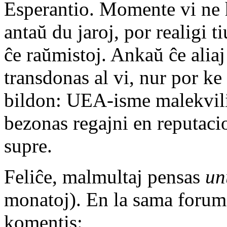
Esperantio. Momente vi ne 
antaŭ du jaroj, por realigi 
ĉe raŭmistoj. Ankaŭ ĉe aliaj 
transdonas al vi, nur por ke 
bildon: UEA-isme malekvilib
bezonas regajni en reputacio
supre.
Feliĉe, malmultaj pensas
un
monatoj). En la sama foru
komentis: