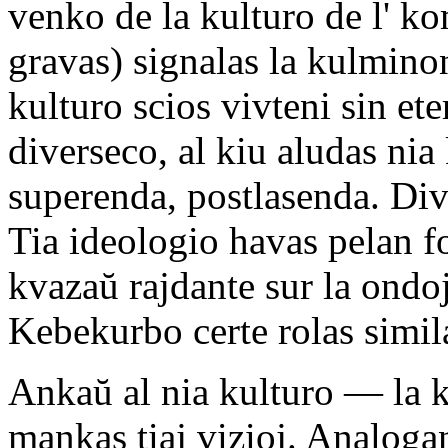
venko de la kulturo de l' ko
gravas) signalas la kulminon
kulturo scios vivteni sin eter
diverseco, al kiu aludas nia
superenda, postlasenda. Dive
Tia ideologio havas pelan fo
kvazaŭ rajdante sur la ondo
Kebekurbo certe rolas simil
Ankaŭ al nia kulturo — la 
mankas tiaj vizioj. Analogan