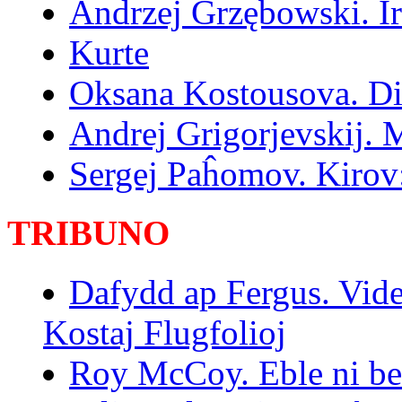
Andrzej Grzębowski. I
Kurte
Oksana Kostousova. Din
Andrej Grigorjevskij. 
Sergej Paĥomov. Kirov:
TRIBUNO
Dafydd ap Fergus. Vide
Kostaj Flugfolioj
Roy McCoy. Eble ni bez