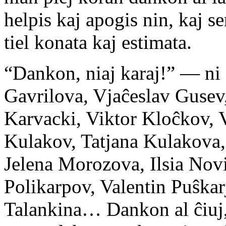
helpis kaj apogis nin, kaj se
tiel konata kaj estimata.
“Dankon, niaj karaj!” — ni 
Gavrilova, Vjaĉeslav Gusev
Karvacki, Viktor Kloĉkov, 
Kulakov, Tatjana Kulakova, 
Jelena Morozova, Ilsia Novi
Polikarpov, Valentin Puŝkarj
Talankina… Dankon al ĉiuj, 