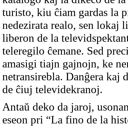
turisto, kiu ĉiam gardas la p
nedezirata realo, sen lokaj 
liberon de la televidspektan
teleregilo ĉemane. Sed prec
amasigi tiajn gajnojn, ke ne
netransirebla. Danĝera kaj d
de ĉiuj televidekranoj.
Antaŭ deko da jaroj, usona
eseon pri “La fino de la hist