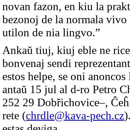
novan fazon, en kiu la prakt
bezonoj de la normala vivo 
utilon de nia lingvo.”
Ankaŭ tiuj, kiuj eble ne rice
bonvenaj sendi reprezentanto
estos helpe, se oni anoncos
antaŭ 15 jul al d-ro Petro 
252 29 Dobřichovice–, Ĉeĥi
rete (
chrdle@kava-pech.cz
)
estas deviga.