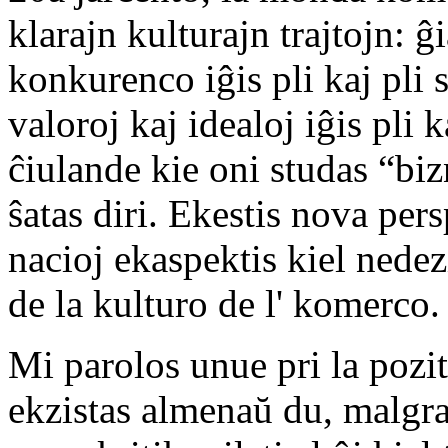
klarajn kulturajn trajtojn: ĝ
konkurenco iĝis pli kaj pli s
valoroj kaj idealoj iĝis pli 
ĉiulande kie oni studas “biz
ŝatas diri. Ekestis nova per
nacioj ekaspektis kiel nedez
de la kulturo de l' komerco.
Mi parolos unue pri la poziti
ekzistas almenaŭ du, malgraŭ