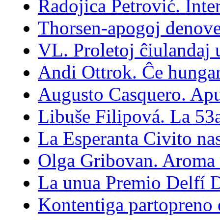
Radojica Petrović. Inte
Thorsen-apogoj denove
VL. Proletoj ĉiulandaj
Andi Ottrok. Ĉe hungar
Augusto Casquero. Ap
Libuše Filipová. La 53
La Esperanta Civito na
Olga Gribovan. Aroma 
La unua Premio Delfí D
Kontentiga partopreno 