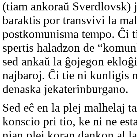
(tiam ankoraŭ Sverdlovsk) ju
baraktis por transvivi la m
postkomunisma tempo. Ĉi tie 
spertis haladzon de “komun
sed ankaŭ la ĝojegon ekloĝi
najbaroj. Ĉi tie ni kunligis n
denaska jekaterinburgano.
Sed eĉ en la plej malhelaj t
konscio pri tio, ke ni ne es
nian plej koran dankon al la