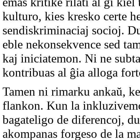
emas kritike rilati al ĝi kie
kulturo, kies kresko certe h
sendiskriminaciaj socioj. Du
eble nekonsekvence sed tam
kaj iniciatemon. Ni ne subta
kontribuas al ĝia alloga for
Tamen ni rimarku ankaŭ, ke 
flankon. Kun la inkluzivemo
bagateligo de diferencoj, d
akompanas forgeso de la ma