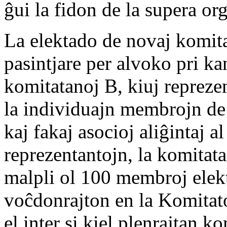
ĝui la fidon de la supera o
La elektado de novaj komit
pasintjare per alvoko pri ka
komitatanoj B, kiuj repreze
la individuajn membrojn de 
kaj fakaj asocioj aliĝintaj a
reprezentantojn, la komitat
malpli ol 100 membroj elekt
voĉdonrajton en la Komitato
el inter si kiel plenrajtan k