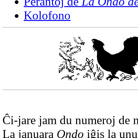
Perantoj de
La Ondo de
Kolofono
Ĉi-jare jam du numeroj de n
La januara
Ondo
iĝis la unu