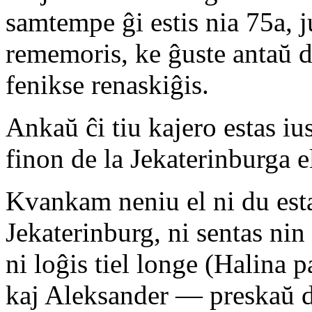
samtempe ĝi estis nia 75a, j
rememoris, ke ĝuste antaŭ d
fenikse renaskiĝis.
Ankaŭ ĉi tiu kajero estas i
finon de la Jekaterinburga 
Kvankam neniu el ni du est
Jekaterinburg, ni sentas nin 
ni loĝis tiel longe (Halina p
kaj Aleksander — preskaŭ de