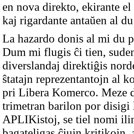
en nova direkto, ekirante el 
kaj rigardante antaŭen al d
La hazardo donis al mi du pr
Dum mi flugis ĉi tien, sude
diverslandaj direktiĝis nord
ŝtatajn reprezentantojn al 
pri Libera Komerco. Meze d
trimetran barilon por disigi 
APLIKistoj, se tiel nomi ili
bagateligas ĉiujn kritikojn,