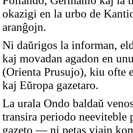
Pollando, Germanio kaj la tr
okazigi en la urbo de Kantio
aranĝojn.
Ni daŭrigos la informan, el
kaj movadan agadon en unu e
(Orienta Prusujo), kiu ofte 
kaj Eŭropa gazetaro.
La urala Ondo baldaŭ venos 
transira periodo neeviteble 
gazeto — ni petas viajn ko