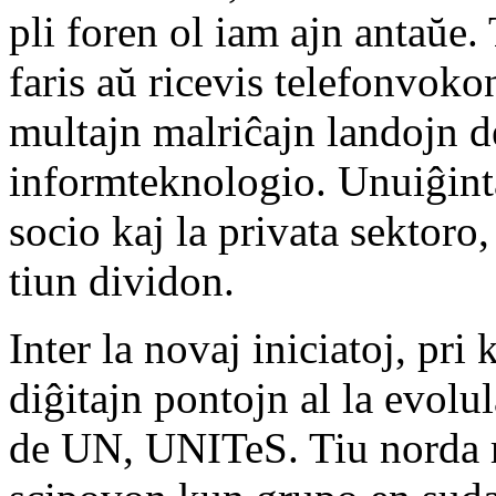
pli foren ol iam ajn antaŭ
faris aŭ ricevis telefonvoko
multajn malriĉajn landojn d
informteknologio. Unuiĝinta
socio kaj la privata sektoro
tiun dividon.
Inter la novaj iniciatoj, pri 
diĝitajn pontojn al la evolu
de UN, UNITeS. Tiu norda r