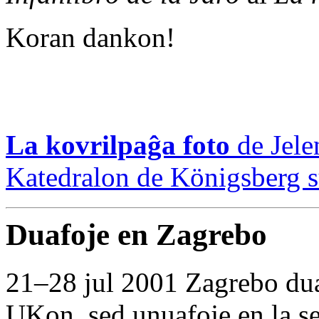
Koran dankon!
La kovrilpaĝa foto
de Jele
Katedralon de Königsberg su
Duafoje en Zagrebo
21–28 jul 2001 Zagrebo dua
UKon, sed unuafoje en la 