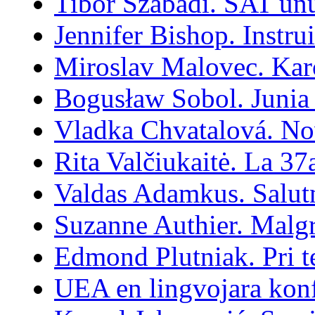
Tibor Szabadi. SAT unu
Jennifer Bishop. Instru
Miroslav Malovec. Karo
Bogusław Sobol. Junia
Vladka Chvatalová. No
Rita Valčiukaitė. La 37
Valdas Adamkus. Salut
Suzanne Authier. Malgr
Edmond Plutniak. Pri te
UEA en lingvojara kon