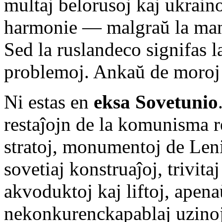
multaj belorusoj kaj ukraino
harmonie — malgraŭ la manko
Sed la ruslandeco signifas 
problemoj. Ankaŭ de moroj 
Ni estas en
eksa Sovetunio
restaĵojn de la komunisma r
stratoj, monumentoj de Leni
sovetiaj konstruaĵoj, trivita
akvoduktoj kaj liftoj, apena
nekonkurenckapablaj uzin