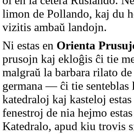
ol en la cetera Ruslando. Ne
limon de Pollando, kaj du ho
vizitis ambaŭ landojn.
Ni estas en
Orienta Prusuj
prusojn kaj ekloĝis ĉi tie m
malgraŭ la barbara rilato de
germana — ĉi tie senteblas l
katedraloj kaj kasteloj estas
fenestroj de nia hejmo esta
Katedralo, apud kiu trovis s