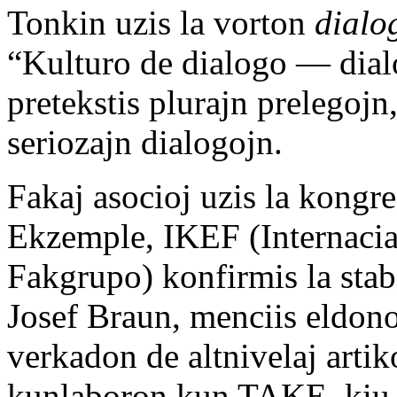
Tonkin uzis la vorton
dialo
“Kulturo de dialogo — dialo
pretekstis plurajn prelegojn
seriozajn dialogojn.
Fakaj asocioj uzis la kongr
Ekzemple, IKEF (Internaci
Fakgrupo) konfirmis la stab
Josef Braun, menciis eld
verkadon de altnivelaj arti
kunlaboron kun TAKE, kiu 