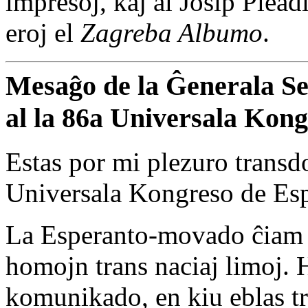
impresoj, kaj al Josip Pleadi
eroj el
Zagreba Albumo
.
Mesaĝo de la Ĝenerala Se
al la 86a Universala Kon
Estas por mi plezuro transd
Universala Kongreso de Esp
La Esperanto-movado ĉiam pa
homojn trans naciaj limoj. 
komunikado, en kiu eblas tr