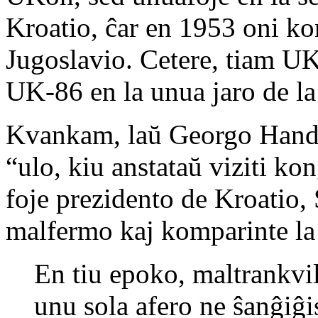
Kroatio, ĉar en 1953 oni ko
Jugoslavio. Cetere, tiam UK
UK-86 en la unua jaro de la 
Kvankam, laŭ Georgo Handzli
“ulo, kiu anstataŭ viziti ko
foje prezidento de Kroatio, 
malfermo kaj komparinte la
En tiu epoko, maltrankvil
unu sola afero ne ŝanĝiĝis