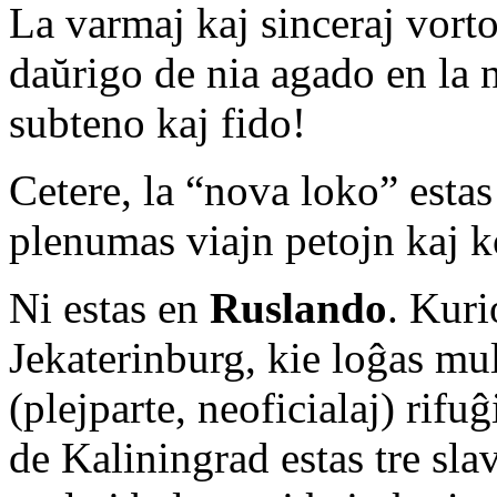
La varmaj kaj sinceraj vortoj
daŭrigo de nia agado en la
subteno kaj fido!
Cetere, la “nova loko” estas
plenumas viajn petojn kaj k
Ni estas en
Ruslando
. Kur
Jekaterinburg, kie loĝas mul
(plejparte, neoficialaj) rifu
de Kaliningrad estas tre sla