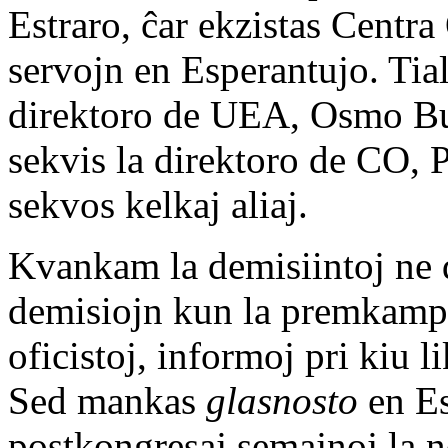
Estraro, ĉar ekzistas Centra
servojn en Esperantujo. Tial
direktoro de UEA, Osmo Bul
sekvis la direktoro de CO, 
sekvos kelkaj aliaj.
Kvankam la demisiintoj ne d
demisiojn kun la premkampa
oficistoj, informoj pri kiu l
Sed mankas
glasnosto
en Es
postkongresaj semajnoj la 