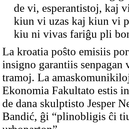
de vi, esperantistoj, kaj v
kiun vi uzas kaj kiun vi
kiu ni vivas fariĝu pli bo
La kroatia poŝto emisiis p
insigno garantiis senpagan v
tramoj. La amaskomunikiloj 
Ekonomia Fakultato estis 
de dana skulptisto Jesper N
Bandić, ĝi “plinobligis ĉi t