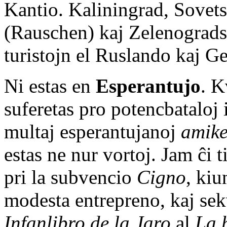
Kantio. Kaliningrad, Sovets
(Rauschen) kaj Zelenograds
turistojn el Ruslando kaj G
Ni estas en
Esperantujo
. K
suferetas pro potencbataloj i
multaj esperantujanoj
amik
estas ne nur vortoj. Jam ĉi t
pri la subvencio
Cigno
, kiu
modesta entrepreno, kaj sek
Infanlibro de la Jaro
al
La 