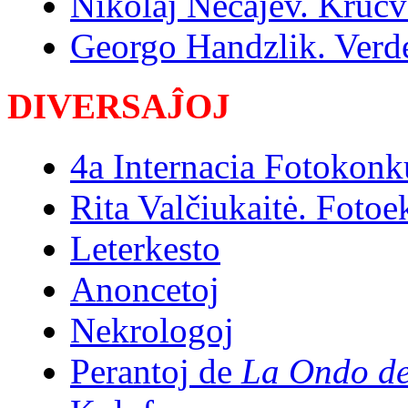
Nikolaj Neĉajev. Kruc
Georgo Handzlik. Verde
DIVERSAĴOJ
4a Internacia Fotokonk
Rita Valčiukaitė. Foto
Leterkesto
Anoncetoj
Nekrologoj
Perantoj de
La Ondo de