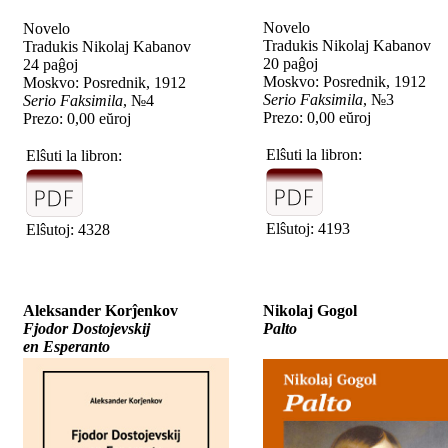
Novelo
Novelo
Tradukis Nikolaj Kabanov
Tradukis Nikolaj Kabanov
20 paĝoj
24 paĝoj
Moskvo: Posrednik, 1912
Moskvo: Posrednik, 1912
Serio Faksimila
, №3
Serio Faksimila
, №4
Prezo: 0,00 eŭroj
Prezo: 0,00 eŭroj
Elŝuti la libron:
Elŝuti la libron:
Elŝutoj: 4193
Elŝutoj: 4328
Aleksander Korĵenkov
Nikolaj Gogol
Fjodor Dostojevskij
Palto
en Esperanto