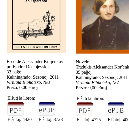
Eseo de Aleksander Korĵenkov
Novelo
pri Fjodor Dostojevskij
Tradukis Aleksander Korĵen
33 paĝoj
35 paĝoj
Kaliningrado: Sezonoj, 2011
Kaliningrado: Sezonoj, 2011
Virtuala Biblioteko
, №8
Virtuala Biblioteko
, №7
Prezo: 0,00 eŭroj
Prezo: 0,00 eŭroj
Elŝuti la libron:
Elŝuti la libron:
Elŝutoj: 4420
Elŝutoj: 3728
Elŝutoj: 4725
Elŝutoj: 40