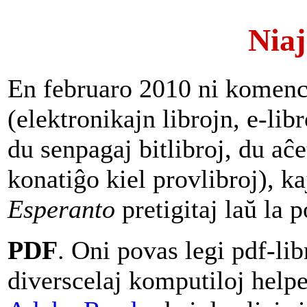
Niaj
En februaro 2010 ni komencis
(elektronikajn librojn, e-lib
du senpagaj bitlibroj, du aĉe
konatiĝo kiel provlibroj), 
Esperanto
pretigitaj laŭ la 
PDF
. Oni povas legi pdf-lib
diverscelaj komputiloj help