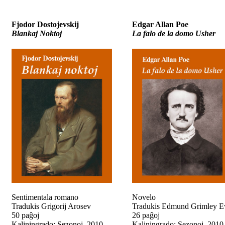
Fjodor Dostojevskij
Edgar Allan Poe
Blankaj Noktoj
La falo de la domo Usher
Sentimentala romano
Novelo
Tradukis Grigorij Arosev
Tradukis Edmund Grimley E
50 paĝoj
26 paĝoj
Kaliningrado: Sezonoj, 2010
Kaliningrado: Sezonoj, 2010