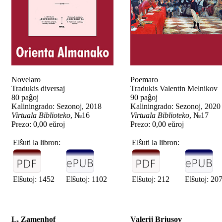
Novelaro
Poemaro
Tradukis diversaj
Tradukis Valentin Melnikov
80 paĝoj
90 paĝoj
Kaliningrado: Sezonoj, 2018
Kaliningrado: Sezonoj, 2020
Virtuala Biblioteko
, №16
Virtuala Biblioteko
, №17
Prezo: 0,00 eŭroj
Prezo: 0,00 eŭroj
Elŝuti la libron:
Elŝuti la libron:
Elŝutoj: 1452
Elŝutoj: 1102
Elŝutoj: 212
Elŝutoj: 20
L. Zamenhof
Valerij Brjusov