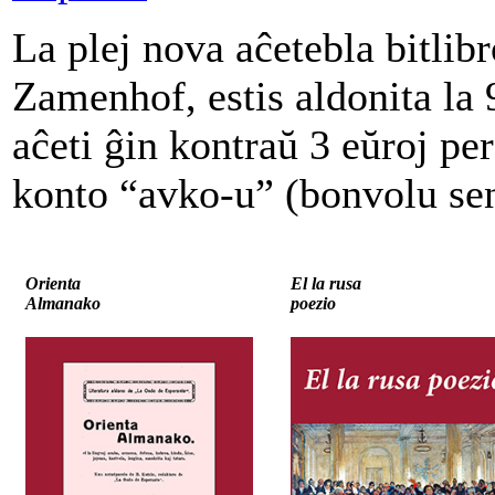
La plej nova aĉetebla bitlib
Zamenhof, estis aldonita la
aĉeti ĝin kontraŭ 3 eŭroj pe
konto “avko-u” (bonvolu sen
Orienta
El la rusa
Almanako
poezio