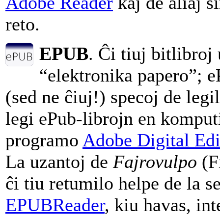
Adobe Reader
kaj de aliaj s
reto.
EPUB
. Ĉi tiuj bitlibro
“elektronika papero”; e
(sed ne ĉiuj!) specoj de legi
legi ePub-librojn en komput
programo
Adobe Digital Edi
La uzantoj de
Fajrovulpo
(Fi
ĉi tiu retumilo helpe de la
EPUBReader
, kiu havas, in