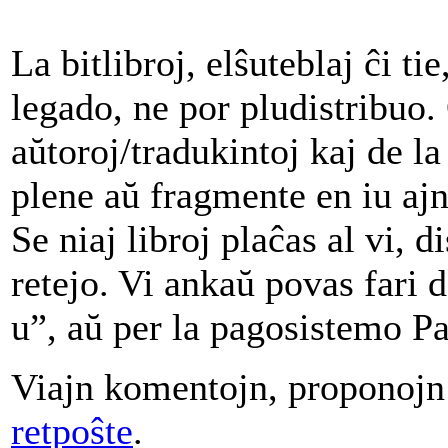
La bitlibroj, elŝuteblaj ĉi tie
legado, ne por pludistribuo.
aŭtoroj/tradukintoj kaj de l
plene aŭ fragmente en iu ajn
Se niaj libroj plaĉas al vi, 
retejo. Vi ankaŭ povas fari
u”, aŭ per la pagosistemo P
Viajn komentojn, proponojn
retpoŝte
.