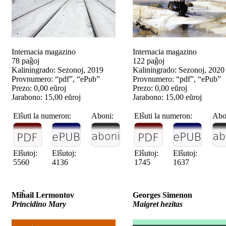
Internacia magazino
Internacia magazino
78 paĝoj
122 paĝoj
Kaliningrado: Sezonoj, 2019
Kaliningrado: Sezonoj, 2020
Provnumero: “pdf”, “ePub”
Provnumero: “pdf”, “ePub”
Prezo: 0,00 eŭroj
Prezo: 0,00 eŭroj
Jarabono: 15,00 eŭroj
Jarabono: 15,00 eŭroj
Elŝuti la numeron:
Aboni:
Elŝuti la numeron:
Abo
Elŝutoj:
Elŝutoj:
Elŝutoj:
Elŝutoj:
5560
4136
1745
1637
Miĥail Lermontov
Georges Simenon
Princidino Mary
Maigret hezitas